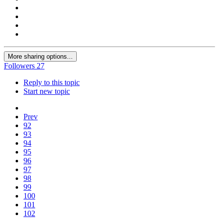
More sharing options...
Followers
27
Reply to this topic
Start new topic
Prev
92
93
94
95
96
97
98
99
100
101
102