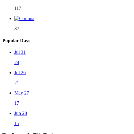
117
87
Popular Days
Jul 31
24
Jul 26
21
May 27
17
Jun 28
15