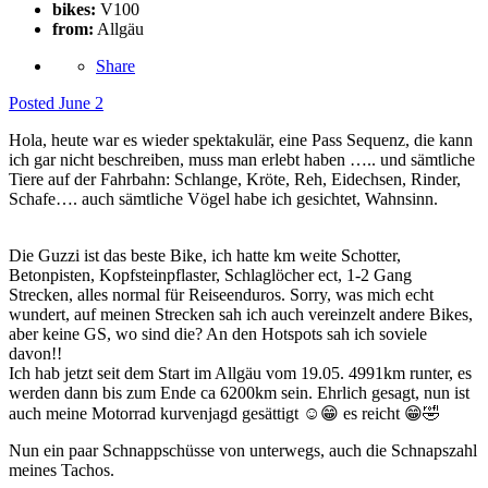
bikes:
V100
from:
Allgäu
Share
Posted
June 2
Hola, heute war es wieder spektakulär, eine Pass Sequenz, die kann
ich gar nicht beschreiben, muss man erlebt haben ….. und sämtliche
Tiere auf der Fahrbahn: Schlange, Kröte, Reh, Eidechsen, Rinder,
Schafe…. auch sämtliche Vögel habe ich gesichtet, Wahnsinn.
Die Guzzi ist das beste Bike, ich hatte km weite Schotter,
Betonpisten, Kopfsteinpflaster, Schlaglöcher ect, 1-2 Gang
Strecken, alles normal für Reiseenduros. Sorry, was mich echt
wundert, auf meinen Strecken sah ich auch vereinzelt andere Bikes,
aber keine GS, wo sind die? An den Hotspots sah ich soviele
davon!!
Ich hab jetzt seit dem Start im Allgäu vom 19.05. 4991km runter, es
werden dann bis zum Ende ca 6200km sein. Ehrlich gesagt, nun ist
auch meine Motorrad kurvenjagd gesättigt
☺️
😁
es reicht
😁
🤣
Nun ein paar Schnappschüsse von unterwegs, auch die Schnapszahl
meines Tachos.