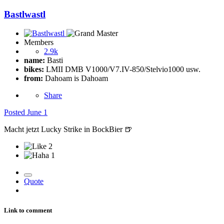
Bastlwastl
Members
2.9k
name:
Basti
bikes:
LMII DMB V1000/V7.IV-850/Stelvio1000 usw.
from:
Dahoam is Dahoam
Share
Posted
June 1
Macht jetzt Lucky Strike in BockBier
🍺
2
1
Quote
Link to comment