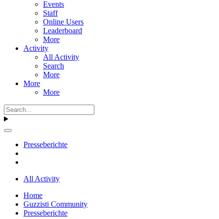
Events
Staff
Online Users
Leaderboard
More
Activity
All Activity
Search
More
More
More
Presseberichte
All Activity
Home
Guzzisti Community
Presseberichte