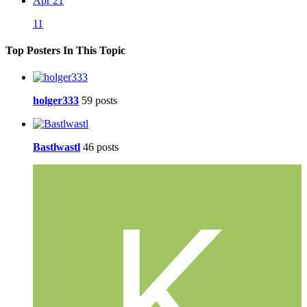
Apr 21
11
Top Posters In This Topic
holger333
59 posts
Bastlwastl
46 posts