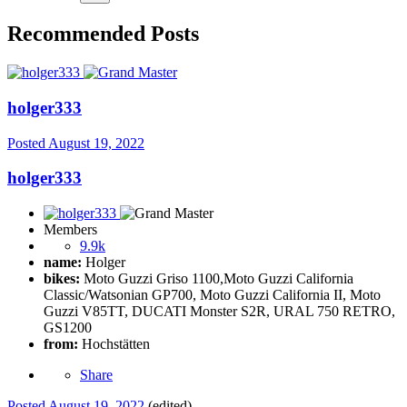
Recommended Posts
holger333
Posted
August 19, 2022
holger333
Members
9.9k
name:
Holger
bikes:
Moto Guzzi Griso 1100,Moto Guzzi California
Classic/Watsonian GP700, Moto Guzzi California II, Moto
Guzzi V85TT, DUCATI Monster S2R, URAL 750 RETRO,
GS1200
from:
Hochstätten
Share
Posted
August 19, 2022
(edited)