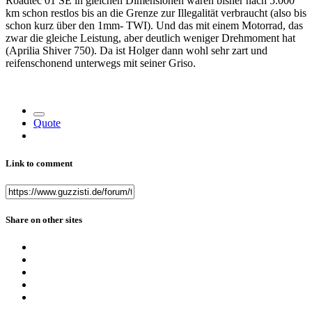
Roadtec 01 SE in gleichen Dimensionen waren bisher nach 5.000
km schon restlos bis an die Grenze zur Illegalität verbraucht (also bis
schon kurz über den 1mm- TWI). Und das mit einem Motorrad, das
zwar die gleiche Leistung, aber deutlich weniger Drehmoment hat
(Aprilia Shiver 750). Da ist Holger dann wohl sehr zart und
reifenschonend unterwegs mit seiner Griso.
Quote
Link to comment
Share on other sites