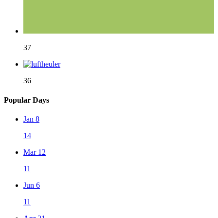
37
36
Popular Days
Jan 8
14
Mar 12
11
Jun 6
11