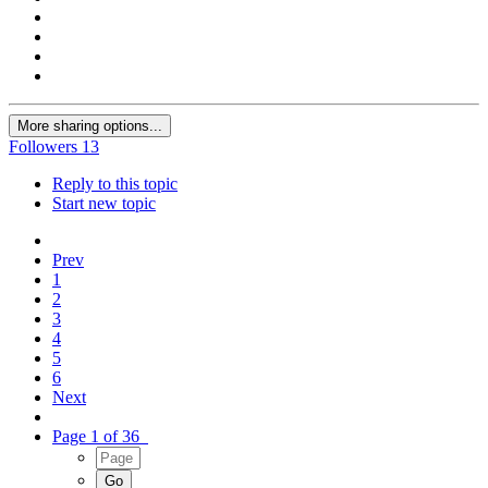
More sharing options...
Followers
13
Reply to this topic
Start new topic
Prev
1
2
3
4
5
6
Next
Page 1 of 36