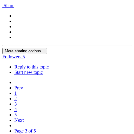
Share
More sharing options...
Followers
5
Reply to this topic
Start new topic
Prev
1
2
3
4
5
Next
Page 3 of 5