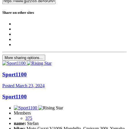
Share on other sites
More sharing options...
Sport1100
Posted
March 23, 2024
Sport1100
Members
375
name:
Stefan
bikes:
Moto Guzzi V100S Mandello, Cruisym 300i, Yamaha