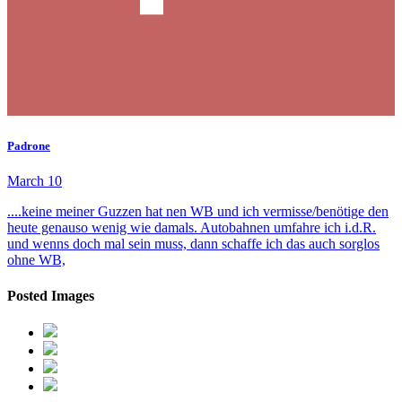
Padrone
March 10
....keine meiner Guzzen hat nen WB und ich vermisse/benötige den
heute genauso wenig wie damals. Autobahnen umfahre ich i.d.R.
und wenns doch mal sein muss, dann schaffe ich das auch sorglos
ohne WB,
Posted Images