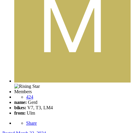
Members
424
name:
Gerd
bikes:
V7, T3, LM4
from:
Ulm
Share