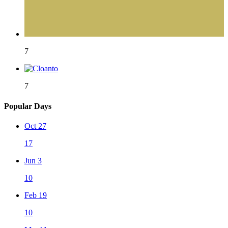
7
7
Popular Days
Oct 27
17
Jun 3
10
Feb 19
10