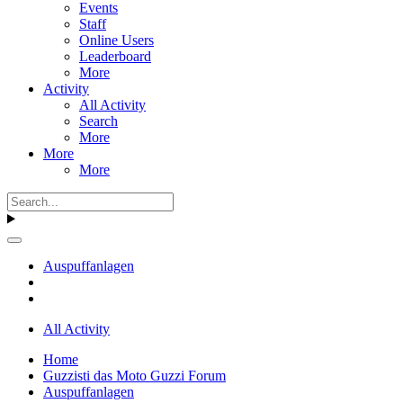
Events
Staff
Online Users
Leaderboard
More
Activity
All Activity
Search
More
More
More
Auspuffanlagen
All Activity
Home
Guzzisti das Moto Guzzi Forum
Auspuffanlagen