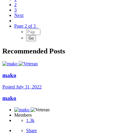
2
3
Next
Page 2 of 3
Recommended Posts
mako
Posted
July 31, 2022
mako
Members
1.3k
Share