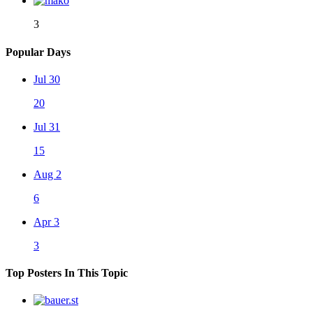
3
Popular Days
Jul 30
20
Jul 31
15
Aug 2
6
Apr 3
3
Top Posters In This Topic