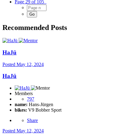
Page 29 of 105
Recommended Posts
HaJü
Posted
May 12, 2024
HaJü
Members
797
name:
Hans-Jürgen
bikes:
V9 Bobber Sport
Share
Posted
May 12, 2024