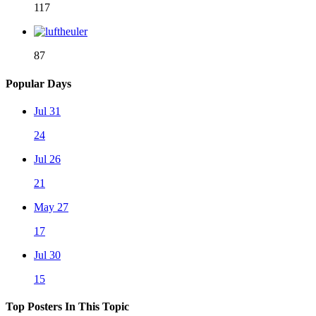
117
87
Popular Days
Jul 31
24
Jul 26
21
May 27
17
Jul 30
15
Top Posters In This Topic