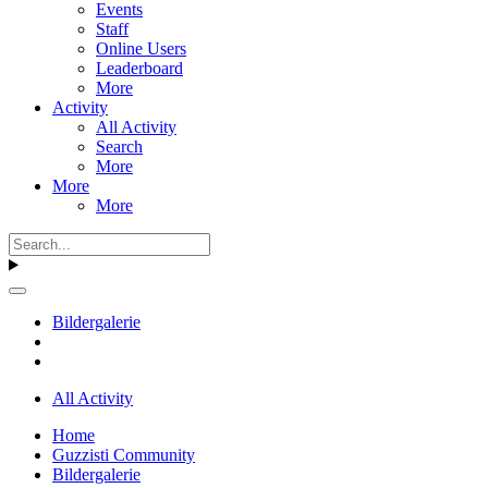
Events
Staff
Online Users
Leaderboard
More
Activity
All Activity
Search
More
More
More
Bildergalerie
All Activity
Home
Guzzisti Community
Bildergalerie