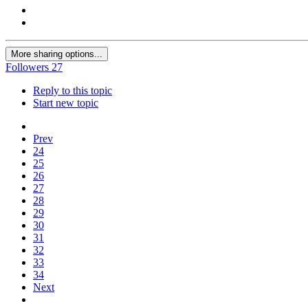
More sharing options...
Followers
27
Reply to this topic
Start new topic
Prev
24
25
26
27
28
29
30
31
32
33
34
Next