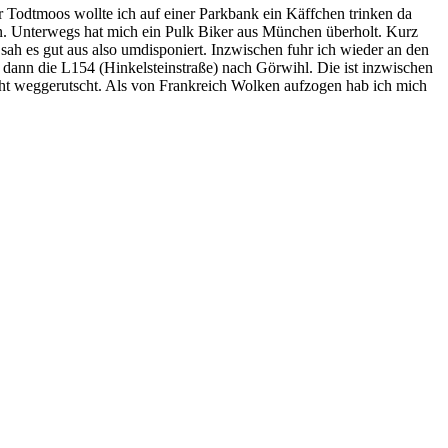
r Todtmoos wollte ich auf einer Parkbank ein Käffchen trinken da
gen. Unterwegs hat mich ein Pulk Biker aus München überholt. Kurz
ah es gut aus also umdisponiert. Inzwischen fuhr ich wieder an den
 dann die L154 (Hinkelsteinstraße) nach Görwihl. Die ist inzwischen
leicht weggerutscht. Als von Frankreich Wolken aufzogen hab ich mich