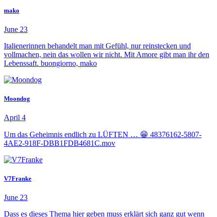
mako
June 23
Italienerinnen behandelt man mit Gefühl, nur reinstecken und
vollmachen, nein das wollen wir nicht. Mit Amore gibt man ihr den
Lebenssaft. buongiorno, mako
Moondog
April 4
Um das Geheimnis endlich zu LÜFTEN … 😁 48376162-5807-
4AE2-918F-DBB1FDB4681C.mov
V7Franke
June 23
Dass es dieses Thema hier geben muss erklärt sich ganz gut wenn