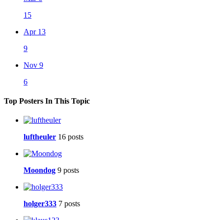
15
Apr 13
9
Nov 9
6
Top Posters In This Topic
luftheuler
16 posts
Moondog
9 posts
holger333
7 posts