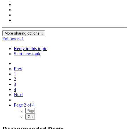
More sharing options...
Followers
1
Reply to this topic
Start new topic
Prev
1
2
3
4
Next
Page 2 of 4