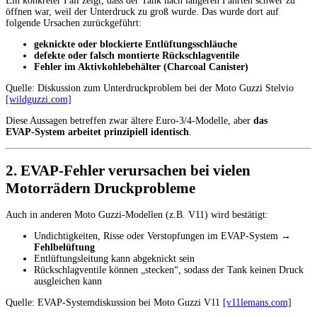
Ein konkreter Fall zeigt, dass der Tank nach längeren Fahrten schwer zu
öffnen war, weil der Unterdruck zu groß wurde. Das wurde dort auf
folgende Ursachen zurückgeführt:
geknickte oder blockierte Entlüftungsschläuche
defekte oder falsch montierte Rückschlagventile
Fehler im Aktivkohlebehälter (Charcoal Canister)
Quelle: Diskussion zum Unterdruckproblem bei der Moto Guzzi Stelvio
[wildguzzi.com]
Diese Aussagen betreffen zwar ältere Euro‑3/4‑Modelle, aber
das
EVAP‑System arbeitet prinzipiell identisch
.
2. EVAP‑Fehler verursachen bei vielen
Motorrädern Druckprobleme
Auch in anderen Moto Guzzi‑Modellen (z.B. V11) wird bestätigt:
Undichtigkeiten, Risse oder Verstopfungen im EVAP‑System →
Fehlbelüftung
Entlüftungsleitung kann abgeknickt sein
Rückschlagventile können „stecken“, sodass der Tank keinen Druck
ausgleichen kann
Quelle: EVAP‑Systemdiskussion bei Moto Guzzi V11
[v11lemans.com]