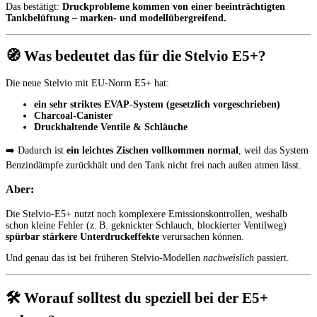
Das bestätigt:
Druckprobleme kommen von einer beeinträchtigten
Tankbelüftung – marken- und modellübergreifend.
🧭
Was bedeutet das für die Stelvio E5+?
Die neue Stelvio mit EU‑Norm E5+ hat:
ein sehr striktes EVAP-System (gesetzlich vorgeschrieben)
Charcoal-Canister
Druckhaltende Ventile & Schläuche
➡️
Dadurch ist
ein leichtes Zischen vollkommen normal
, weil das System
Benzindämpfe zurückhält und den Tank nicht frei nach außen atmen lässt.
Aber:
Die Stelvio-E5+ nutzt noch komplexere Emissionskontrollen, weshalb
schon kleine Fehler (z. B. geknickter Schlauch, blockierter Ventilweg)
spürbar stärkere Unterdruckeffekte
verursachen können.
Und genau das ist bei früheren Stelvio‑Modellen
nachweislich
passiert.
🛠️
Worauf solltest du speziell bei der E5+