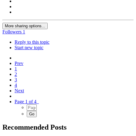
More sharing options...
Followers
1
Reply to this topic
Start new topic
Prev
1
2
3
4
Next
Page 1 of 4
Recommended Posts