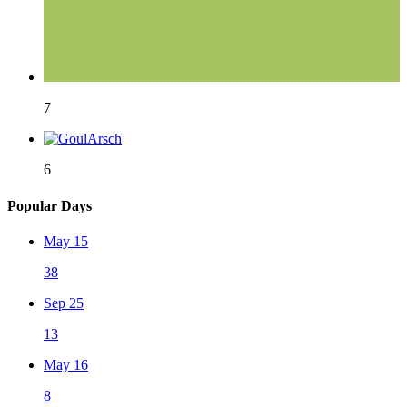
7
6
Popular Days
May 15
38
Sep 25
13
May 16
8