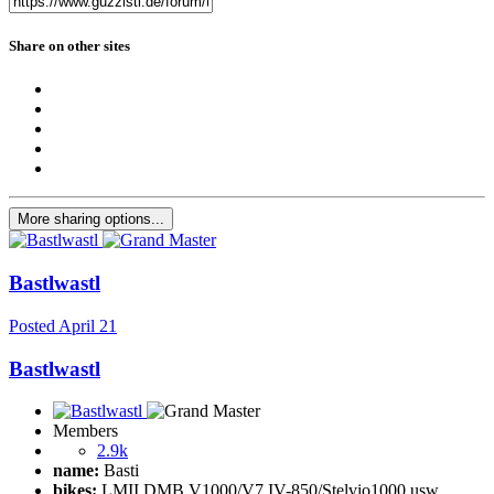
Share on other sites
More sharing options...
Bastlwastl
Posted
April 21
Bastlwastl
Members
2.9k
name:
Basti
bikes:
LMII DMB V1000/V7.IV-850/Stelvio1000 usw.