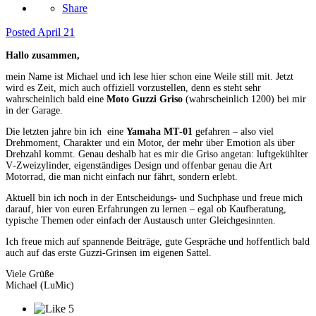
Share
Posted
April 21
Hallo zusammen,
mein Name ist Michael und ich lese hier schon eine Weile still mit. Jetzt
wird es Zeit, mich auch offiziell vorzustellen, denn es steht sehr
wahrscheinlich bald eine
Moto Guzzi Griso
(wahrscheinlich 1200) bei mir
in der Garage.
Die letzten jahre bin ich eine
Yamaha MT‑01
gefahren – also viel
Drehmoment, Charakter und ein Motor, der mehr über Emotion als über
Drehzahl kommt. Genau deshalb hat es mir die Griso angetan: luftgekühlter
V‑Zweizylinder, eigenständiges Design und offenbar genau die Art
Motorrad, die man nicht einfach nur fährt, sondern erlebt.
Aktuell bin ich noch in der Entscheidungs‑ und Suchphase und freue mich
darauf, hier von euren Erfahrungen zu lernen – egal ob Kaufberatung,
typische Themen oder einfach der Austausch unter Gleichgesinnten.
Ich freue mich auf spannende Beiträge, gute Gespräche und hoffentlich bald
auch auf das erste Guzzi‑Grinsen im eigenen Sattel.
Viele Grüße
Michael (LuMic)
5