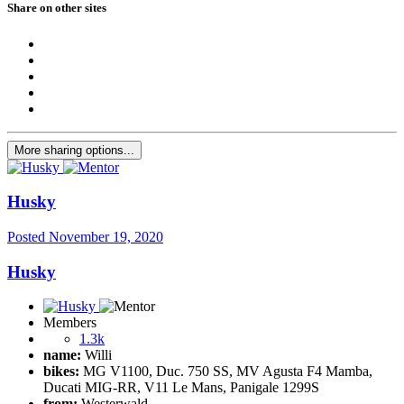
Share on other sites
More sharing options...
Husky
Posted
November 19, 2020
Husky
Members
1.3k
name:
Willi
bikes:
MG V1100, Duc. 750 SS, MV Agusta F4 Mamba,
Ducati MIG-RR, V11 Le Mans, Panigale 1299S
from:
Westerwald