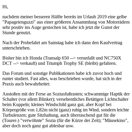
Hi,
nachdem meiner besseren Hälfte bereits im Urlaub 2019 eine gelbe
"Papageienguzzi" aus einer größeren Ansammlung von Motorrädern
sehr positiv ins Auge gestochen ist, habe ich jetzt die Gunst der
Stunde genutzt.
Nach der Probefahrt am Samstag habe ich dann den Kaufvertrag
unterschrieben.
Bisher bin ich Honda (Transalp 650 --> verunfallt und NC750X
DCT --> verkauft) und Triumph Trophy SE (bleibt) gefahren.
Das Forum und sonstige Publikationen habe ich zuvor hoch und
runter studiert. Fast alles, was beschrieben wurde, hat sich in der
Praxis auch bewahrheitet:
Anstoßen mit der Ferse an Soziusfußrasten; schwammige Haptik der
Schalter (vor allem Blinker); versehentliches Betätigen Lichtschalter
beim Kuppeln; kleines Windschild ganz gut, aber Kopf bei
Körpergröße von 1,82m nicht (ganz) ruhig im Wind, sondern leichte
Turbulenzen; gute Sitzhaltung, auch überraschend gut für die
(Tourer-) "verwöhnte" Sozia (für die Kürze der Zeit); "Mäusekino",
aber doch noch ganz gut ablesbar usw.