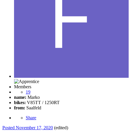
Members
19
name:
Marko
bikes:
V85TT / 1250RT
from:
Saalfeld
Share
Posted
November 17, 2020
(edited)