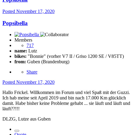
Posted
November 17, 2020
Popsibella
Members
717
name:
Lutz
bikes:
"Bonnie" (vorher V7 II / Griso 1200 SE / V85TT)
from:
Guben (Brandenburg)
Share
Posted
November 17, 2020
Hallo Frickel. Willkommen im Forum und viel Spaß mit der Guzzi.
Ich hab meine seit April 2019 und bin nach 17.000 Km glücklich
damit. Habe bisher keine Probleme gehabt ... sie läuft und läuft und
läuft
?
?
!!!
DLZG, Lutze aus Guben
Quote