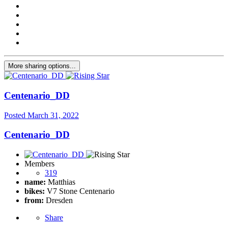
More sharing options...
Centenario_DD
Posted
March 31, 2022
Centenario_DD
Members
319
name:
Matthias
bikes:
V7 Stone Centenario
from:
Dresden
Share