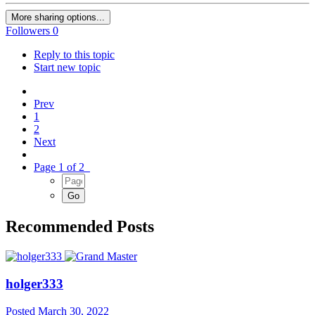
More sharing options...
Followers
0
Reply to this topic
Start new topic
Prev
1
2
Next
Page 1 of 2
Recommended Posts
holger333
Posted
March 30, 2022