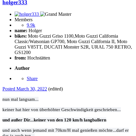
holger333
Members
9.9k
name:
Holger
bikes:
Moto Guzzi Griso 1100,Moto Guzzi California
Classic/Watsonian GP700, Moto Guzzi California II, Moto
Guzzi V85TT, DUCATI Monster S2R, URAL 750 RETRO,
GS1200
from:
Hochstätten
Author
Share
Posted
March 30, 2022
(edited)
nun mal langsam...
keiner hat hier von überhöhter Geschwindigkeit geschrieben...
und außer Dir...keiner von den 120 km/h langballern
und auch wenn jemand mit 70km/H mal genießen möchte...darf er
das ja auch tun...