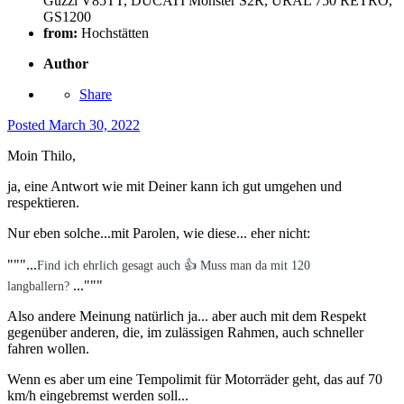
Guzzi V85TT, DUCATI Monster S2R, URAL 750 RETRO,
GS1200
from:
Hochstätten
Author
Share
Posted
March 30, 2022
Moin Thilo,
ja, eine Antwort wie mit Deiner kann ich gut umgehen und
respektieren.
Nur eben solche...mit Parolen, wie diese... eher nicht:
"""...
Find ich ehrlich gesagt auch
👍
Muss man da mit 120
..."""
langballern?
Also andere Meinung natürlich ja... aber auch mit dem Respekt
gegenüber anderen, die, im zulässigen Rahmen, auch schneller
fahren wollen.
Wenn es aber um eine Tempolimit für Motorräder geht, das auf 70
km/h eingebremst werden soll...