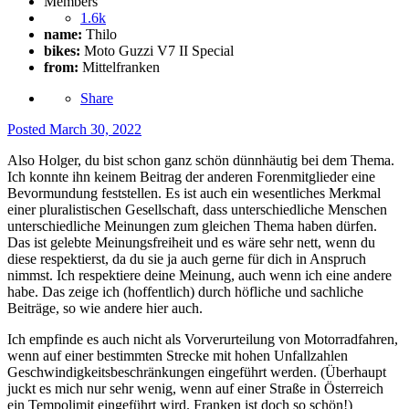
Members
1.6k
name:
Thilo
bikes:
Moto Guzzi V7 II Special
from:
Mittelfranken
Share
Posted
March 30, 2022
Also Holger, du bist schon ganz schön dünnhäutig bei dem Thema.
Ich konnte ihn keinem Beitrag der anderen Forenmitglieder eine
Bevormundung feststellen. Es ist auch ein wesentliches Merkmal
einer pluralistischen Gesellschaft, dass unterschiedliche Menschen
unterschiedliche Meinungen zum gleichen Thema haben dürfen.
Das ist gelebte Meinungsfreiheit und es wäre sehr nett, wenn du
diese respektierst, da du sie ja auch gerne für dich in Anspruch
nimmst. Ich respektiere deine Meinung, auch wenn ich eine andere
habe. Das zeige ich (hoffentlich) durch höfliche und sachliche
Beiträge, so wie andere hier auch.
Ich empfinde es auch nicht als Vorverurteilung von Motorradfahren,
wenn auf einer bestimmten Strecke mit hohen Unfallzahlen
Geschwindigkeitsbeschränkungen eingeführt werden. (Überhaupt
juckt es mich nur sehr wenig, wenn auf einer Straße in Österreich
ein Tempolimit eingeführt wird. Franken ist doch so schön!)