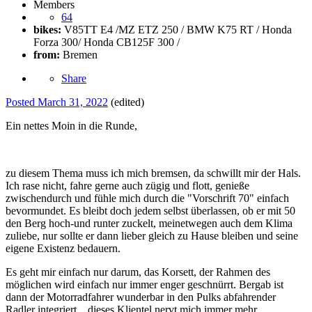
Members
64
bikes:
V85TT E4 /MZ ETZ 250 / BMW K75 RT / Honda
Forza 300/ Honda CB125F 300 /
from:
Bremen
Share
Posted
March 31, 2022
(edited)
Ein nettes Moin in die Runde,
zu diesem Thema muss ich mich bremsen, da schwillt mir der Hals.
Ich rase nicht, fahre gerne auch zügig und flott, genieße
zwischendurch und fühle mich durch die "Vorschrift 70" einfach
bevormundet. Es bleibt doch jedem selbst überlassen, ob er mit 50
den Berg hoch-und runter zuckelt, meinetwegen auch dem Klima
zuliebe, nur sollte er dann lieber gleich zu Hause bleiben und seine
eigene Existenz bedauern.
Es geht mir einfach nur darum, das Korsett, der Rahmen des
möglichen wird einfach nur immer enger geschnürrt. Bergab ist
dann der Motorradfahrer wunderbar in den Pulks abfahrender
Radler integriert... dieses Klientel nervt mich immer mehr.