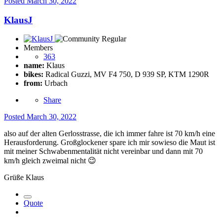
Posted
March 30, 2022
KlausJ
Members
363
name:
Klaus
bikes:
Radical Guzzi, MV F4 750, D 939 SP, KTM 1290R
from:
Urbach
Share
Posted
March 30, 2022
also auf der alten Gerlosstrasse, die ich immer fahre ist 70 km/h eine
Herausforderung. Großglockener spare ich mir sowieso die Maut ist
mit meiner Schwabenmentalität nicht vereinbar und dann mit 70
km/h gleich zweimal nicht
😉
Grüße Klaus
Quote