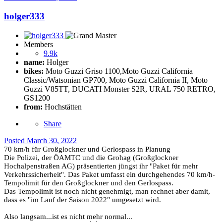
holger333
Members
9.9k
name:
Holger
bikes:
Moto Guzzi Griso 1100,Moto Guzzi California
Classic/Watsonian GP700, Moto Guzzi California II, Moto
Guzzi V85TT, DUCATI Monster S2R, URAL 750 RETRO,
GS1200
from:
Hochstätten
Share
Posted
March 30, 2022
70 km/h für Großglockner und Gerlospass in Planung
Die Polizei, der ÖAMTC und die Grohag (Großglockner
Hochalpenstraßen AG) präsentierten jüngst ihr "Paket für mehr
Verkehrssicherheit". Das Paket umfasst ein durchgehendes 70 km/h-
Tempolimit für den Großglockner und den Gerlospass.
Das Tempolimit ist noch nicht genehmigt, man rechnet aber damit,
dass es "im Lauf der Saison 2022" umgesetzt wird.
Also langsam...ist es nicht mehr normal...