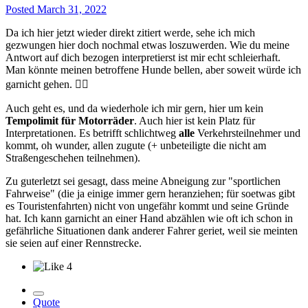
Posted
March 31, 2022
Da ich hier jetzt wieder direkt zitiert werde, sehe ich mich
gezwungen hier doch nochmal etwas loszuwerden. Wie du meine
Antwort auf dich bezogen interpretierst ist mir echt schleierhaft.
Man könnte meinen betroffene Hunde bellen, aber soweit würde ich
garnicht gehen.
🤷‍♂️
Auch geht es, und da wiederhole ich mir gern, hier um kein
Tempolimit für Motorräder
. Auch hier ist kein Platz für
Interpretationen. Es betrifft schlichtweg
alle
Verkehrsteilnehmer und
kommt, oh wunder, allen zugute (+ unbeteiligte die nicht am
Straßengeschehen teilnehmen).
Zu guterletzt sei gesagt, dass meine Abneigung zur "sportlichen
Fahrweise" (die ja einige immer gern heranziehen; für soetwas gibt
es Touristenfahrten) nicht von ungefähr kommt und seine Gründe
hat. Ich kann garnicht an einer Hand abzählen wie oft ich schon in
gefährliche Situationen dank anderer Fahrer geriet, weil sie meinten
sie seien auf einer Rennstrecke.
4
Quote