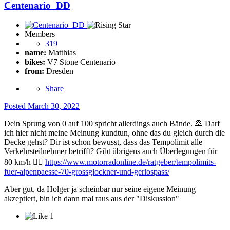
Centenario_DD
Members
319
name:
Matthias
bikes:
V7 Stone Centenario
from:
Dresden
Share
Posted
March 30, 2022
Dein Sprung von 0 auf 100 spricht allerdings auch Bände.
🙈
Darf
ich hier nicht meine Meinung kundtun, ohne das du gleich durch die
Decke gehst? Dir ist schon bewusst, dass das Tempolimit alle
Verkehrsteilnehmer betrifft? Gibt übrigens auch Überlegungen für
80 km/h
🤷‍♂️
https://www.motorradonline.de/ratgeber/tempolimits-
fuer-alpenpaesse-70-grossglockner-und-gerlospass/
Aber gut, da Holger ja scheinbar nur seine eigene Meinung
akzeptiert, bin ich dann mal raus aus der "Diskussion"
1