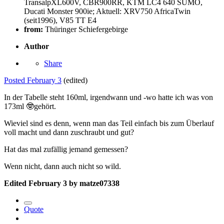
TransalpXL600V, CBR900RR, KTM LC4 640 SUMO,
Ducati Monster 900ie; Aktuell: XRV750 AfricaTwin
(seit1996), V85 TT E4
from:
Thüringer Schiefergebirge
Author
Share
Posted
February 3
(edited)
In der Tabelle steht 160ml, irgendwann und -wo hatte ich was von
173ml
🤓
gehört.
Wieviel sind es denn, wenn man das Teil einfach bis zum Überlauf
voll macht und dann zuschraubt und gut?
Hat das mal zufällig jemand gemessen?
Wenn nicht, dann auch nicht so wild.
Edited
February 3
by matze07338
Quote