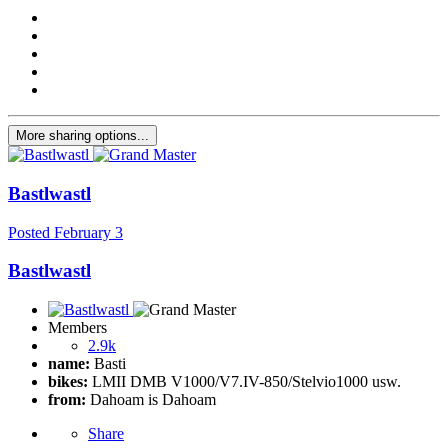
More sharing options...
Bastlwastl
Posted
February 3
Bastlwastl
Members
2.9k
name:
Basti
bikes:
LMII DMB V1000/V7.IV-850/Stelvio1000 usw.
from:
Dahoam is Dahoam
Share