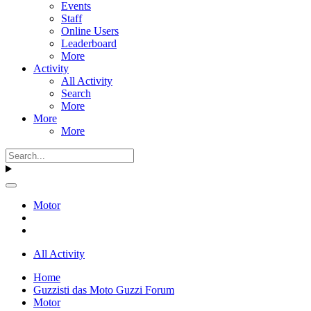
Events
Staff
Online Users
Leaderboard
More
Activity
All Activity
Search
More
More
More
Motor
All Activity
Home
Guzzisti das Moto Guzzi Forum
Motor