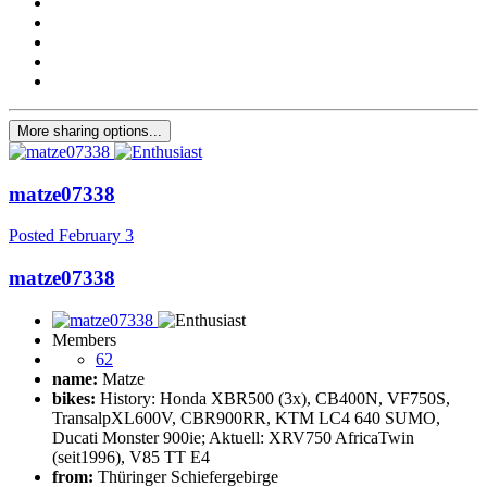
More sharing options...
matze07338
Posted
February 3
matze07338
Members
62
name:
Matze
bikes:
History: Honda XBR500 (3x), CB400N, VF750S,
TransalpXL600V, CBR900RR, KTM LC4 640 SUMO,
Ducati Monster 900ie; Aktuell: XRV750 AfricaTwin
(seit1996), V85 TT E4
from:
Thüringer Schiefergebirge