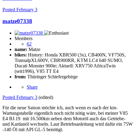
Posted
February 3
matze07338
Members
62
name:
Matze
bikes:
History: Honda XBR500 (3x), CB400N, VF750S,
TransalpXL600V, CBR900RR, KTM LC4 640 SUMO,
Ducati Monster 900ie; Aktuell: XRV750 AfricaTwin
(seit1996), V85 TT E4
from:
Thüringer Schiefergebirge
Share
Posted
February 3
(edited)
Für die neue Saison möchte ich, auch wenn es nach der km-
Wartungstabelle eigentlich noch nicht nötig wäre, bei meiner V85
E4 BJ.19 mit 16.500km neben dem Motoröl auch das Getriebe-
und Kardanöl wechseln. Laut Betriebsanleitung wird dafür ein 75W
-140 Öl mit API GL-5 benötigt.