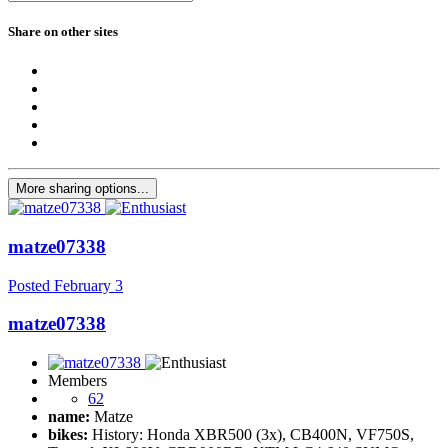
Share on other sites
More sharing options...
matze07338
Posted
February 3
matze07338
Members
62
name:
Matze
bikes:
History: Honda XBR500 (3x), CB400N, VF750S,