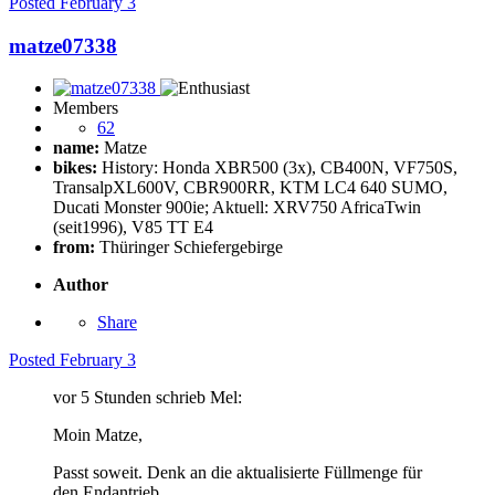
Posted
February 3
matze07338
Members
62
name:
Matze
bikes:
History: Honda XBR500 (3x), CB400N, VF750S,
TransalpXL600V, CBR900RR, KTM LC4 640 SUMO,
Ducati Monster 900ie; Aktuell: XRV750 AfricaTwin
(seit1996), V85 TT E4
from:
Thüringer Schiefergebirge
Author
Share
Posted
February 3
vor 5 Stunden schrieb Mel:
Moin Matze,
Passt soweit. Denk an die aktualisierte Füllmenge für
den Endantrieb.