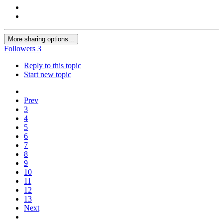
More sharing options...
Followers
3
Reply to this topic
Start new topic
Prev
3
4
5
6
7
8
9
10
11
12
13
Next