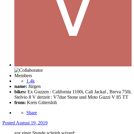
Members
1.4k
name:
Jürgen
bikes:
Ex Guzzen : California 1100i, Cali Jackal , Breva 750i,
Stelvio 8 V derzeit : V7due Stone und Moto Guzzi V 85 TT
from:
Kreis Gütersloh
Share
Posted
August 19, 2019
vor einer Stunde schrieb wizard: