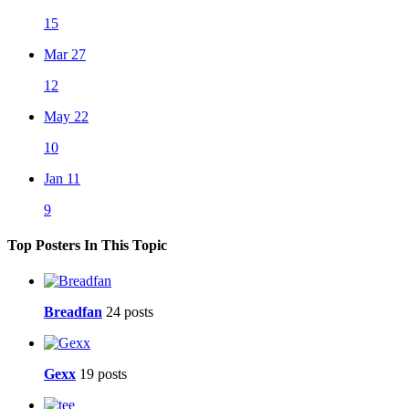
15
Mar 27
12
May 22
10
Jan 11
9
Top Posters In This Topic
Breadfan
24 posts
Gexx
19 posts