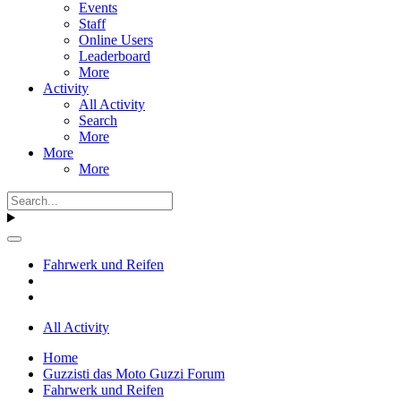
Events
Staff
Online Users
Leaderboard
More
Activity
All Activity
Search
More
More
More
Fahrwerk und Reifen
All Activity
Home
Guzzisti das Moto Guzzi Forum
Fahrwerk und Reifen