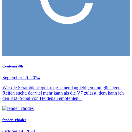
Centenari0li
September 20, 2024
Wer die Scrambler-Optik mag, einen langlebigen und günstigen
Reifen sucht, der viel mehr kann als die V7 zulässt, dem kann ich
den K60 Scout von Heidenau empfehlen.
fender_rhodes
October 14, 2024