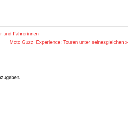
r und Fahrerinnen
Nächster
Moto Guzzi Experience: Touren unter seinesgleichen
Beitrag:
bzugeben.