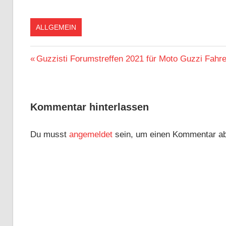
ALLGEMEIN
Beitragsnavigation
Vorheriger
Guzzisti Forumstreffen 2021 für Moto Guzzi Fahre
Beitrag:
Kommentar hinterlassen
Du musst
angemeldet
sein, um einen Kommentar a