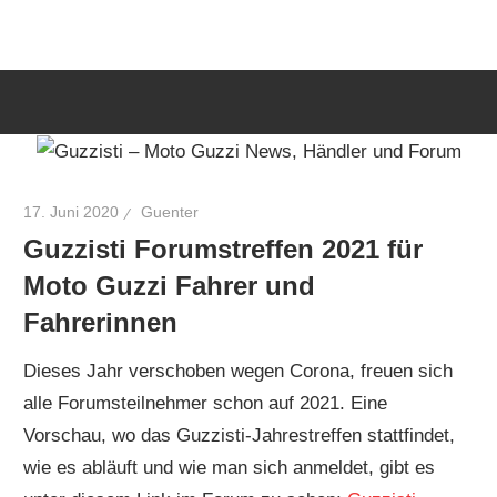
Zum
Guzzisti
Inhalt
springen
–
Moto
17. Juni 2020
Guenter
Guzzisti Forumstreffen 2021 für
Guzzi
Moto Guzzi Fahrer und
News,
Fahrerinnen
Dieses Jahr verschoben wegen Corona, freuen sich
Händler
alle Forumsteilnehmer schon auf 2021. Eine
Vorschau, wo das Guzzisti-Jahrestreffen stattfindet,
und
wie es abläuft und wie man sich anmeldet, gibt es