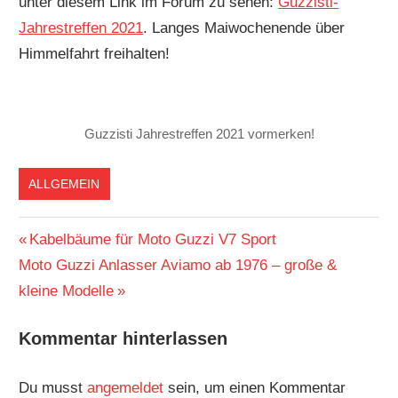
unter diesem Link im Forum zu sehen:
Guzzisti-
Forum
Jahrestreffen 2021
. Langes Maiwochenende über
Himmelfahrt freihalten!
Guzzisti Jahrestreffen 2021 vormerken!
ALLGEMEIN
Beitragsnavigation
Vorheriger
Kabelbäume für Moto Guzzi V7 Sport
Nächster
Beitrag:
Moto Guzzi Anlasser Aviamo ab 1976 – große &
Beitrag:
kleine Modelle
Kommentar hinterlassen
Du musst
angemeldet
sein, um einen Kommentar