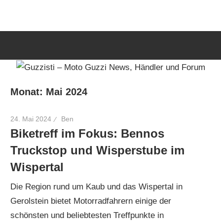
Zum
Guzzisti
Inhalt
springen
–
Moto
Monat:
Mai 2024
Guzzi
24. Mai 2024
Ben
Biketreff im Fokus: Bennos
News,
Truckstop und Wisperstube im
Wispertal
Händler
Die Region rund um Kaub und das Wispertal in
Gerolstein bietet Motorradfahrern einige der
und
schönsten und beliebtesten Treffpunkte in