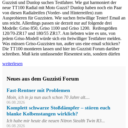
Guzzisti und Dunlop suchen Testfahrer. Wie gut harmoniert der
neue TT100 Radial mit Moto Guzzi? Dunlop haben noch ein Paar
von diesen Radialreifen (Vorder- und Hinterreifen) zum
Ausprobieren für Guzzisten. Wie suchen freiwillige Tester! Email an
uns reicht. Allerdings passen sie derzeit nur auf folgende drei
Modelle: Griso 850, Griso 1100 und Griso 1200. Reifengrößen
120/70-ZR17 und 180/55 ZR17. Am liebsten wäre es uns, von
jedem Griso-Modell würde sich ein freiwilliger Testfahrer melden.
Was müssen Griso-Guzzisten tun, außer uns eine email schicken?
Die TT100 montieren lassen und hier im Guzzisti Forum darüber
schreiben. Muß kein umfassender Riesentest sein, sondern dürfen
weiterlesen
Neues aus dem Guzzisti Forum
Fast-Rentner mit Problemen
Moin, ich in ja nun auch schon 70 Jahre alt....
06.08.2026
Komplett schwarze Stoßdämpfer – stören euch
blanke Kolbenstangen wirklich?
Ich habe mir heute die neuen Nitron Stealth Twin R3...
06.08.2026