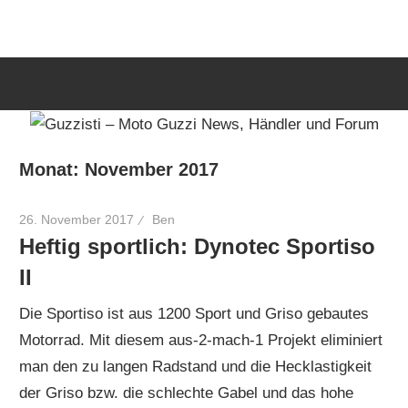
Zum
Guzzisti
Inhalt
springen
–
Moto
Monat:
November 2017
Guzzi
26. November 2017
Ben
Heftig sportlich: Dynotec Sportiso
News,
II
Die Sportiso ist aus 1200 Sport und Griso gebautes
Händler
Motorrad. Mit diesem aus-2-mach-1 Projekt eliminiert
man den zu langen Radstand und die Hecklastigkeit
und
der Griso bzw. die schlechte Gabel und das hohe