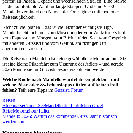
perfekt zu Pässen, Gepäck und wechselnden Straßen. Eine Stelvio
ist die komfortable Wahl für lange Etappen. Und eine V100
Mandello verbindet den Namen des Ortes gleich mit moderner
Reisetauglichkeit.
Nicht zu viel planen – das ist vielleicht der wichtigste Tipp.
Mandello lebt nicht nur vom Museum oder vom Werkstor. Es lebt
vom Espresso am Morgen, vom Blick auf den See, vom Gespräch
mit anderen Guzzisti und vom Gefühl, am richtigen Ort
angekommen zu sein.
Die Reise nach Mandello ist keine gewöhnliche Motorradtour. Sie
ist eine kleine Pilgerfahrt zum Ursprung des Adlers – und gerade
2026 könnte sie für Guzzisti besonders lohnend werden.
Welche Route nach Mandello würdet ihr empfehlen – und
welche Pässe oder Zwischenstopps dürfen auf keinen Fall
fehlen?
Teilt eure Tipps im
Guzzisti Forum
.
Reisen
Alpenpässe
Comer See
Mandello del Lario
Moto Guzzi
Reise
Motorradtour Italien
Beitragsnavigation
Vorheriger
Mandello 2026: Warum das kommende Guzzi-Jahr historisch
Beitrag:
werden kann