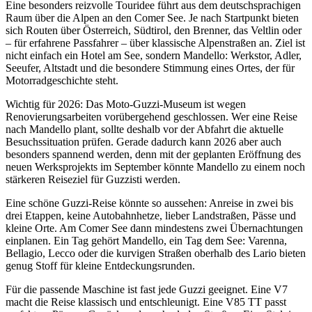
Eine besonders reizvolle Touridee führt aus dem deutschsprachigen
Raum über die Alpen an den Comer See. Je nach Startpunkt bieten
sich Routen über Österreich, Südtirol, den Brenner, das Veltlin oder
– für erfahrene Passfahrer – über klassische Alpenstraßen an. Ziel ist
nicht einfach ein Hotel am See, sondern Mandello: Werkstor, Adler,
Seeufer, Altstadt und die besondere Stimmung eines Ortes, der für
Motorradgeschichte steht.
Wichtig für 2026: Das Moto-Guzzi-Museum ist wegen
Renovierungsarbeiten vorübergehend geschlossen. Wer eine Reise
nach Mandello plant, sollte deshalb vor der Abfahrt die aktuelle
Besuchssituation prüfen. Gerade dadurch kann 2026 aber auch
besonders spannend werden, denn mit der geplanten Eröffnung des
neuen Werksprojekts im September könnte Mandello zu einem noch
stärkeren Reiseziel für Guzzisti werden.
Eine schöne Guzzi-Reise könnte so aussehen: Anreise in zwei bis
drei Etappen, keine Autobahnhetze, lieber Landstraßen, Pässe und
kleine Orte. Am Comer See dann mindestens zwei Übernachtungen
einplanen. Ein Tag gehört Mandello, ein Tag dem See: Varenna,
Bellagio, Lecco oder die kurvigen Straßen oberhalb des Lario bieten
genug Stoff für kleine Entdeckungsrunden.
Für die passende Maschine ist fast jede Guzzi geeignet. Eine V7
macht die Reise klassisch und entschleunigt. Eine V85 TT passt