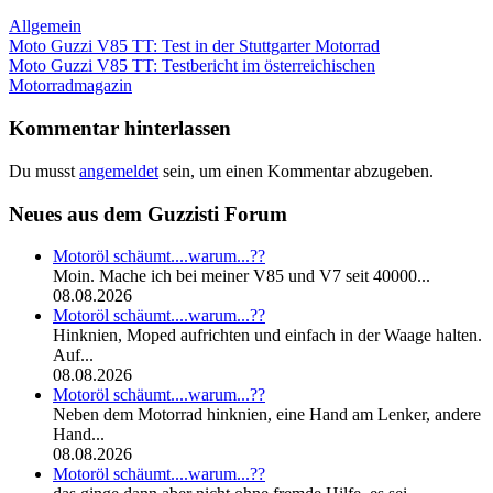
Allgemein
Beitragsnavigation
Vorheriger
Moto Guzzi V85 TT: Test in der Stuttgarter Motorrad
Beitrag:
Nächster
Moto Guzzi V85 TT: Testbericht im österreichischen
Beitrag:
Motorradmagazin
Kommentar hinterlassen
Du musst
angemeldet
sein, um einen Kommentar abzugeben.
Neues aus dem Guzzisti Forum
Motoröl schäumt....warum...??
Moin. Mache ich bei meiner V85 und V7 seit 40000...
08.08.2026
Motoröl schäumt....warum...??
Hinknien, Moped aufrichten und einfach in der Waage halten.
Auf...
08.08.2026
Motoröl schäumt....warum...??
Neben dem Motorrad hinknien, eine Hand am Lenker, andere
Hand...
08.08.2026
Motoröl schäumt....warum...??