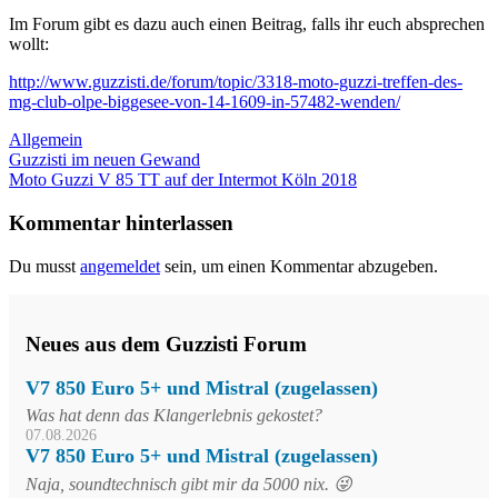
Im Forum gibt es dazu auch einen Beitrag, falls ihr euch absprechen
wollt:
http://www.guzzisti.de/forum/topic/3318-moto-guzzi-treffen-des-
mg-club-olpe-biggesee-von-14-1609-in-57482-wenden/
Allgemein
Beitragsnavigation
Vorheriger
Guzzisti im neuen Gewand
Beitrag:
Nächster
Moto Guzzi V 85 TT auf der Intermot Köln 2018
Beitrag:
Kommentar hinterlassen
Du musst
angemeldet
sein, um einen Kommentar abzugeben.
Neues aus dem Guzzisti Forum
V7 850 Euro 5+ und Mistral (zugelassen)
Was hat denn das Klangerlebnis gekostet?
07.08.2026
V7 850 Euro 5+ und Mistral (zugelassen)
Naja, soundtechnisch gibt mir da 5000 nix. 😜