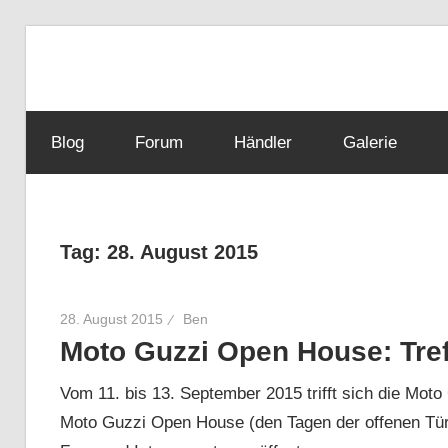
Zum
Inhalt
Guzzisti
springen
Blog
Forum
Händler
Galerie
–
Moto
Tag:
28. August 2015
Guzzi
28. August 2015
Ben
Moto Guzzi Open House: Tref
News,
Vom 11. bis 13. September 2015 trifft sich die Moto
Moto Guzzi Open House (den Tagen der offenen Tür)