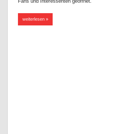
Fans und Interessenten geöffnet.
Händler
weiterlesen
und
Forum