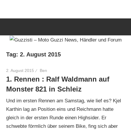
Zum
Guzzisti
Inhalt
springen
–
Moto
Tag:
2. August 2015
Guzzi
2. August 2015
Ben
1. Rennen : Ralf Waldmann auf
News,
Monster 821 in Schleiz
Und im ersten Rennen am Samstag, wie lief es? Kjel
Händler
Karthin lag an Position eins und Reichmann hatte
gleich in der ersten Runde einen Highsider. Er
und
schwebte förmlich über seinem Bike, fing sich aber