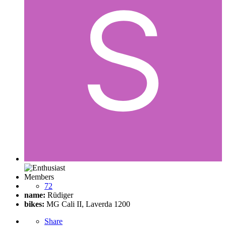
Members
72
name:
Rüdiger
bikes:
MG Cali II, Laverda 1200
Share