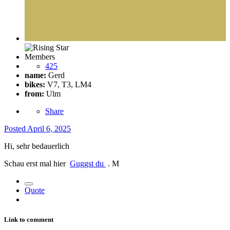
Members
425
name:
Gerd
bikes:
V7, T3, LM4
from:
Ulm
Share
Posted
April 6, 2025
Hi, sehr bedauerlich
Schau erst mal hier
Guggst du
. M
Quote
Link to comment