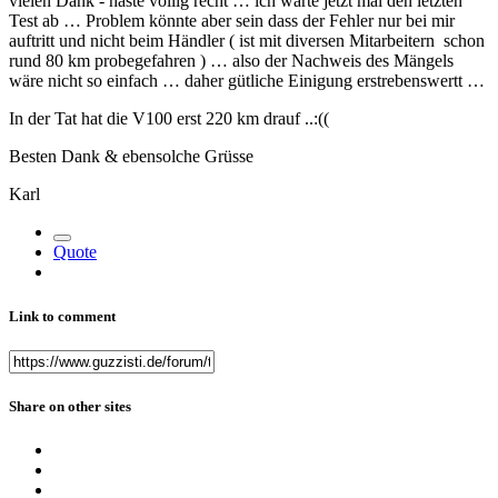
vielen Dank - haste völlig recht … ich warte jetzt mal den letzten
Test ab … Problem könnte aber sein dass der Fehler nur bei mir
auftritt und nicht beim Händler ( ist mit diversen Mitarbeitern schon
rund 80 km probegefahren ) … also der Nachweis des Mängels
wäre nicht so einfach … daher gütliche Einigung erstrebenswertt …
In der Tat hat die V100 erst 220 km drauf ..:((
Besten Dank & ebensolche Grüsse
Karl
Quote
Link to comment
Share on other sites