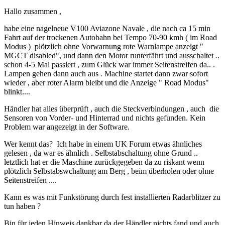
Hallo zusammen ,
habe eine nagelneue V100 Aviazone Navale , die nach ca 15 min
Fahrt auf der trockenen Autobahn bei Tempo 70-90 kmh ( im Road
Modus ) plötzlich ohne Vorwarnung rote Warnlampe anzeigt "
MGCT disabled", und dann den Motor runterfährt und ausschaltet ..
schon 4-5 Mal passiert , zum Glück war immer Seitenstreifen da.. .
Lampen gehen dann auch aus . Machine startet dann zwar sofort
wieder , aber roter Alarm bleibt und die Anzeige " Road Modus"
blinkt....
Händler hat alles überprüft , auch die Steckverbindungen , auch die
Sensoren von Vorder- und Hinterrad und nichts gefunden. Kein
Problem war angezeigt in der Software.
Wer kennt das? Ich habe in einem UK Forum etwas ähnliches
gelesen , da war es ähnlich . Selbstabschaltung ohne Grund ..
letztlich hat er die Maschine zurückgegeben da zu riskant wenn
plötzlich Selbstabswchaltung am Berg , beim überholen oder ohne
Seitenstreifen ....
Kann es was mit Funkstörung durch fest installierten Radarblitzer zu
tun haben ?
Bin für jeden Hinweis dankbar da der Händler nichts fand und auch