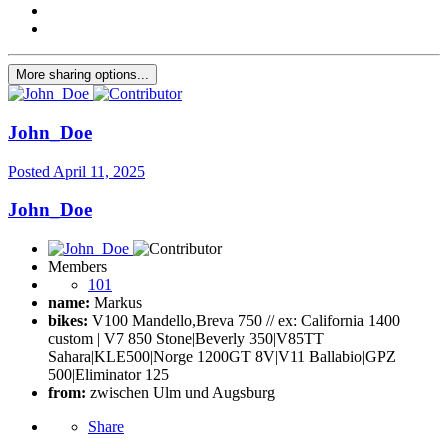
More sharing options...
John_Doe
Posted
April 11, 2025
John_Doe
Members
101
name:
Markus
bikes:
V100 Mandello,Breva 750 // ex: California 1400
custom | V7 850 Stone|Beverly 350|V85TT
Sahara|KLE500|Norge 1200GT 8V|V11 Ballabio|GPZ
500|Eliminator 125
from:
zwischen Ulm und Augsburg
Share