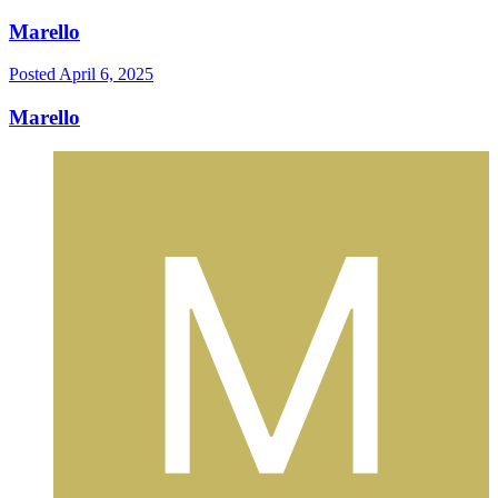
Marello
Posted
April 6, 2025
Marello