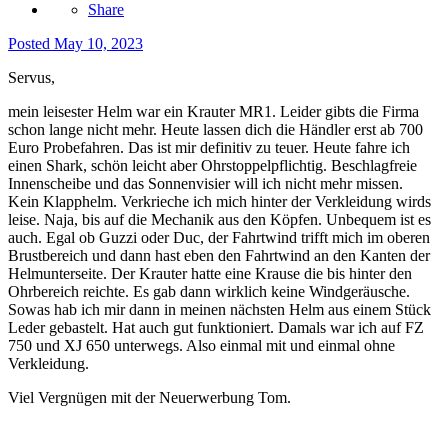
Share
Posted
May 10, 2023
Servus,
mein leisester Helm war ein Krauter MR1. Leider gibts die Firma
schon lange nicht mehr. Heute lassen dich die Händler erst ab 700
Euro Probefahren. Das ist mir definitiv zu teuer. Heute fahre ich
einen Shark, schön leicht aber Ohrstoppelpflichtig. Beschlagfreie
Innenscheibe und das Sonnenvisier will ich nicht mehr missen.
Kein Klapphelm. Verkrieche ich mich hinter der Verkleidung wirds
leise. Naja, bis auf die Mechanik aus den Köpfen. Unbequem ist es
auch. Egal ob Guzzi oder Duc, der Fahrtwind trifft mich im oberen
Brustbereich und dann hast eben den Fahrtwind an den Kanten der
Helmunterseite. Der Krauter hatte eine Krause die bis hinter den
Ohrbereich reichte. Es gab dann wirklich keine Windgeräusche.
Sowas hab ich mir dann in meinen nächsten Helm aus einem Stück
Leder gebastelt. Hat auch gut funktioniert. Damals war ich auf FZ
750 und XJ 650 unterwegs. Also einmal mit und einmal ohne
Verkleidung.
Viel Vergnügen mit der Neuerwerbung Tom.