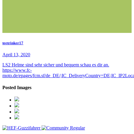
teetrinker17
April 13, 2020
LS2 Helme sind sehr sicher und bequem schau es dir an.
https://www.fc-
moto.de/epages/fcm.sf/de_DE/;IC_DeliveryCountry=DE;IC_IP2Lo
Posted Images