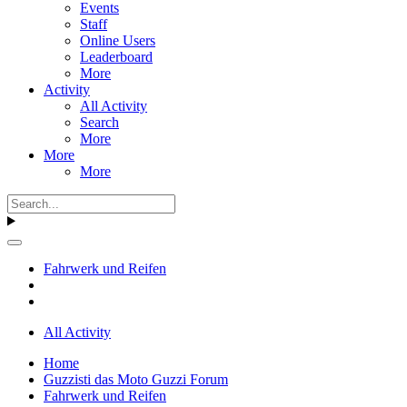
Events
Staff
Online Users
Leaderboard
More
Activity
All Activity
Search
More
More
More
Fahrwerk und Reifen
All Activity
Home
Guzzisti das Moto Guzzi Forum
Fahrwerk und Reifen