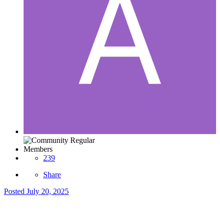
Members
239
Share
Posted
July 20, 2025