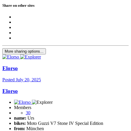
Share on other sites
More sharing options...
Elorso
Posted
July 20, 2025
Elorso
Members
30
name:
Urs
bikes:
Moto Guzzi V7 Stone IV Special Edition
from:
München