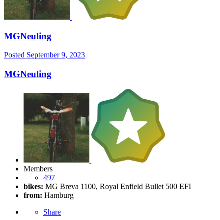
MGNeuling
Posted
September 9, 2023
MGNeuling
Members
497
bikes:
MG Breva 1100, Royal Enfield Bullet 500 EFI
from:
Hamburg
Share