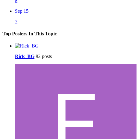
8
Sep 15
7
Top Posters In This Topic
Rick_BG
82 posts