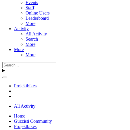
Events
Staff
Online Users
Leaderboard
More
Activity
All Activity
Search
More
More
More
Projektbikes
All Activity
Home
Guzzisti Community
Projektbikes