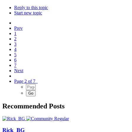
Reply to this topic
Start new topic
Prev
1
2
3
4
5
6
7
Next
Page 2 of 7
Recommended Posts
Rick_BG