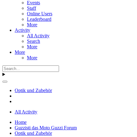
Events
Staff
Online Users
Leaderboard
More
Activity
All Activity
Search
More
More
More
Optik und Zubehör
All Activity
Home
Guzzisti das Moto Guzzi Forum
Optik und Zubehör