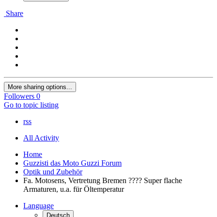
Share
More sharing options...
Followers
0
Go to topic listing
rss
All Activity
Home
Guzzisti das Moto Guzzi Forum
Optik und Zubehör
Fa. Motosens, Vertretung Bremen ???? Super flache
Armaturen, u.a. für Öltemperatur
Language
Deutsch