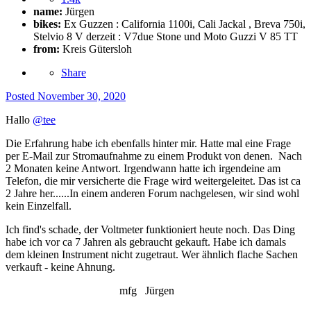
name:
Jürgen
bikes:
Ex Guzzen : California 1100i, Cali Jackal , Breva 750i,
Stelvio 8 V derzeit : V7due Stone und Moto Guzzi V 85 TT
from:
Kreis Gütersloh
Share
Posted
November 30, 2020
Hallo
@tee
Die Erfahrung habe ich ebenfalls hinter mir. Hatte mal eine Frage
per E-Mail zur Stromaufnahme zu einem Produkt von denen. Nach
2 Monaten keine Antwort. Irgendwann hatte ich irgendeine am
Telefon, die mir versicherte die Frage wird weitergeleitet. Das ist ca
2 Jahre her......In einem anderen Forum nachgelesen, wir sind wohl
kein Einzelfall.
Ich find's schade, der Voltmeter funktioniert heute noch. Das Ding
habe ich vor ca 7 Jahren als gebraucht gekauft. Habe ich damals
dem kleinen Instrument nicht zugetraut. Wer ähnlich flache Sachen
verkauft - keine Ahnung.
mfg Jürgen