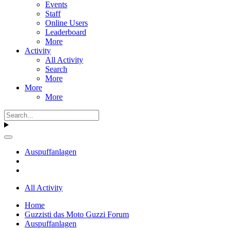
Events
Staff
Online Users
Leaderboard
More
Activity
All Activity
Search
More
More
More
Auspuffanlagen
All Activity
Home
Guzzisti das Moto Guzzi Forum
Auspuffanlagen