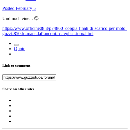
Posted
February 5
Und noch eine...
😉
https://www.officine08.it/p74860_coppia-finali-di-scarico-per-moto-
guzzi-850-le-mans-lafranconi-rc-replica-inox.html
Quote
Link to comment
Share on other sites