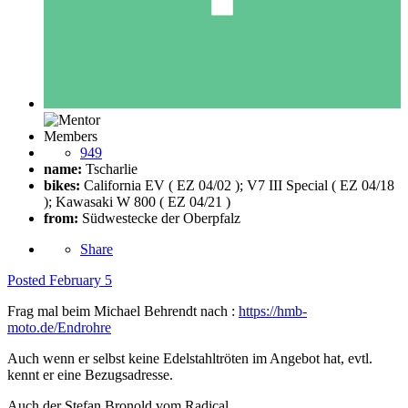
Members
949
name:
Tscharlie
bikes:
California EV ( EZ 04/02 ); V7 III Special ( EZ 04/18
); Kawasaki W 800 ( EZ 04/21 )
from:
Südwestecke der Oberpfalz
Share
Posted
February 5
Frag mal beim Michael Behrendt nach
:
https://hmb-
moto.de/Endrohre
Auch wenn er selbst keine Edelstahltröten im Angebot hat, evtl.
kennt er eine Bezugsadresse.
Auch der Stefan Bronold vom Radical