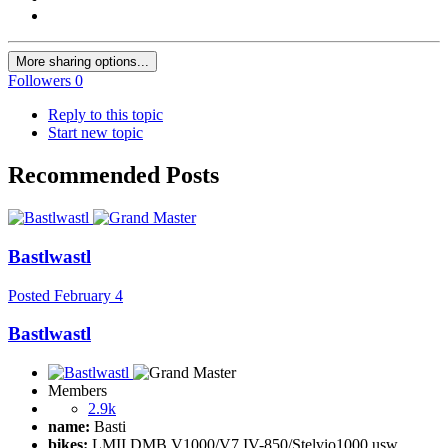
More sharing options...
Followers
0
Reply to this topic
Start new topic
Recommended Posts
Bastlwastl
Posted
February 4
Bastlwastl
Members
2.9k
name:
Basti
bikes:
LMII DMB V1000/V7.IV-850/Stelvio1000 usw.