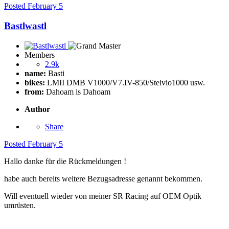
Posted
February 5
Bastlwastl
Members
2.9k
name:
Basti
bikes:
LMII DMB V1000/V7.IV-850/Stelvio1000 usw.
from:
Dahoam is Dahoam
Author
Share
Posted
February 5
Hallo danke für die Rückmeldungen !
habe auch bereits weitere Bezugsadresse genannt bekommen.
Will eventuell wieder von meiner SR Racing auf OEM Optik
umrüsten.