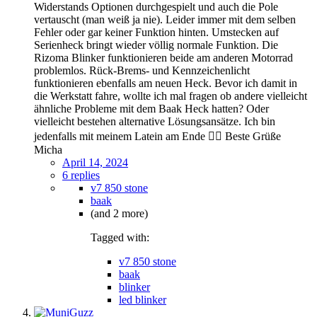
Widerstands Optionen durchgespielt und auch die Pole
vertauscht (man weiß ja nie). Leider immer mit dem selben
Fehler oder gar keiner Funktion hinten. Umstecken auf
Serienheck bringt wieder völlig normale Funktion. Die
Rizoma Blinker funktionieren beide am anderen Motorrad
problemlos. Rück-Brems- und Kennzeichenlicht
funktionieren ebenfalls am neuen Heck. Bevor ich damit in
die Werkstatt fahre, wollte ich mal fragen ob andere vielleicht
ähnliche Probleme mit dem Baak Heck hatten? Oder
vielleicht bestehen alternative Lösungsansätze. Ich bin
jedenfalls mit meinem Latein am Ende 😵‍💫 Beste Grüße
Micha
April 14, 2024
6 replies
v7 850 stone
baak
(and 2 more)
Tagged with:
v7 850 stone
baak
blinker
led blinker