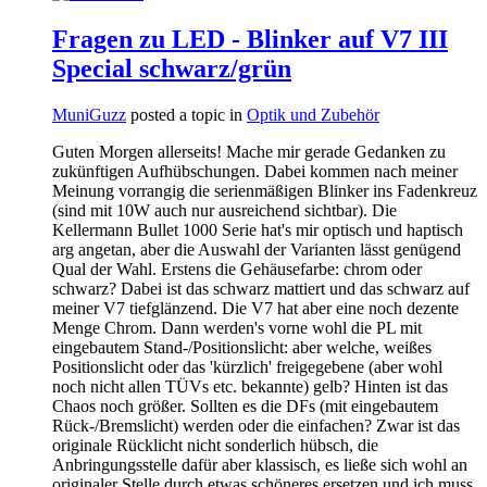
Fragen zu LED - Blinker auf V7 III
Special schwarz/grün
MuniGuzz
posted a topic in
Optik und Zubehör
Guten Morgen allerseits! Mache mir gerade Gedanken zu
zukünftigen Aufhübschungen. Dabei kommen nach meiner
Meinung vorrangig die serienmäßigen Blinker ins Fadenkreuz
(sind mit 10W auch nur ausreichend sichtbar). Die
Kellermann Bullet 1000 Serie hat's mir optisch und haptisch
arg angetan, aber die Auswahl der Varianten lässt genügend
Qual der Wahl. Erstens die Gehäusefarbe: chrom oder
schwarz? Dabei ist das schwarz mattiert und das schwarz auf
meiner V7 tiefglänzend. Die V7 hat aber eine noch dezente
Menge Chrom. Dann werden's vorne wohl die PL mit
eingebautem Stand-/Positionslicht: aber welche, weißes
Positionslicht oder das 'kürzlich' freigegebene (aber wohl
noch nicht allen TÜVs etc. bekannte) gelb? Hinten ist das
Chaos noch größer. Sollten es die DFs (mit eingebautem
Rück-/Bremslicht) werden oder die einfachen? Zwar ist das
originale Rücklicht nicht sonderlich hübsch, die
Anbringungsstelle dafür aber klassisch, es ließe sich wohl an
originaler Stelle durch etwas schöneres ersetzen und ich muss