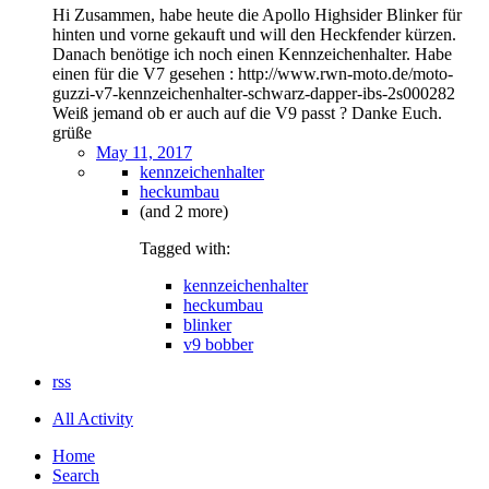
Hi Zusammen, habe heute die Apollo Highsider Blinker für
hinten und vorne gekauft und will den Heckfender kürzen.
Danach benötige ich noch einen Kennzeichenhalter. Habe
einen für die V7 gesehen : http://www.rwn-moto.de/moto-
guzzi-v7-kennzeichenhalter-schwarz-dapper-ibs-2s000282
Weiß jemand ob er auch auf die V9 passt ? Danke Euch.
grüße
May 11, 2017
kennzeichenhalter
heckumbau
(and 2 more)
Tagged with:
kennzeichenhalter
heckumbau
blinker
v9 bobber
rss
All Activity
Home
Search