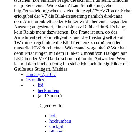
tauschen. Die einfache Frage, die sich mir nun stellt: Brauche
ich je Seite einen Widerstand? Laut Schaltplan (siehe
http://guzzitek.org/schemas_electriques/pb/750/V7Racer_Schalt
erfolgt bei der V7 die Blinkersteuerung nämlich direkt aus
dem Armaturenbrett. Jeder Blinker wird über einen separaten
Ausgang angesteuert, hinten Links z.B. über Pin 6. Es hängt
kein Relais mehr dazwischen. Die Frage ist nun, ob das
Armaturenbrett so intelligent ist und die Leistung selbst auf
1W runter regelt ohne die Blinkfrequenz zu erhöhen oder
muss die 10W durch einen Widerstand vorgaukeln? Wer hat
denn Erfahrungen mit dem Blinker-Umbau von Halogen auf
LED bei der V7? Danke schon mal für die Antworten. Wenn
ich mit dem Umbau fertig bin stelle ich auch fleißig Bilder ein
Grüße aus Stuttgart, Mathias
January 7, 2017
16 replies
led
heckumbau
(and 3 more)
Tagged with:
led
heckumbau
cockpit
blinker