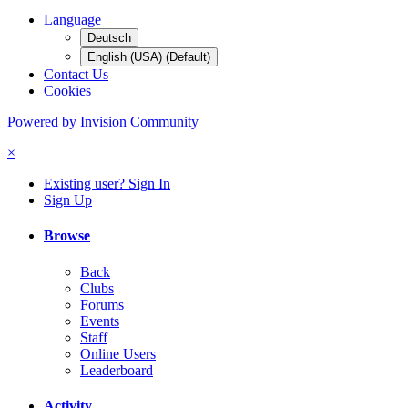
Language
Deutsch
English (USA) (Default)
Contact Us
Cookies
Powered by Invision Community
×
Existing user? Sign In
Sign Up
Browse
Back
Clubs
Forums
Events
Staff
Online Users
Leaderboard
Activity