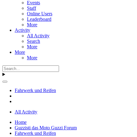
Events
Staff
Online Users
Leaderboard
More
Activity
All Activity
Search
More
More
More
Fahrwerk und Reifen
All Activity
Home
Guzzisti das Moto Guzzi Forum
Fahrwerk und Reifen