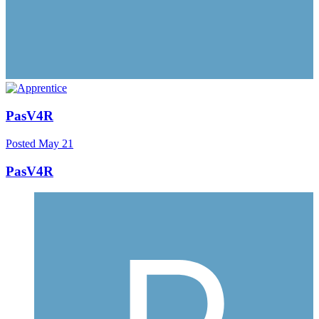
PasV4R
Posted
May 21
PasV4R