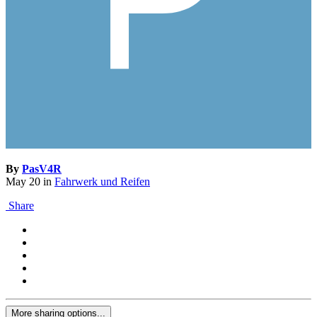
By
PasV4R
May 20
in
Fahrwerk und Reifen
Share
More sharing options...