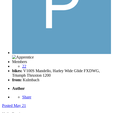
Members
22
bikes:
V100S Mandello, Harley Wide Glide FXDWG,
Triumph Thruxton 1200
from:
Kulmbach
Author
Share
Posted
May 21