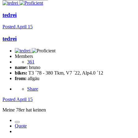
tedrei
Posted
April 15
tedrei
Members
361
name:
bruno
bikes:
T3 ´78 - 380 Tkm, V7 ´22, Alp4.0 ´12
from:
allgäu
Share
Posted
April 15
Meine 78er hat keinen
Quote