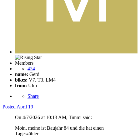
Members
424
name:
Gerd
bikes:
V7, T3, LM4
from:
Ulm
Share
Posted
April 19
On 4/7/2026 at 10:13 AM, Timmi said:
Moin, meine ist Baujahr 84 und die hat einen
Tageszähler.