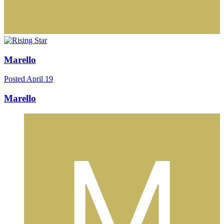
Marello
Posted
April 19
Marello