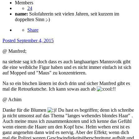
Members
24
name:
Solofahrerin seit vielen Jahren, seit kurzem im
doppelten Sinn ;-)
Share
Posted
September 4, 2015
@ Manfred;
na siehste sag ich doch dass es auch langhaariges Mannsvolk gibt
die eine weibliche Figur haben und es nicht immer einfach ist sich
auf Mopped und "Maus" zu konzentrieren.
Na so ein bischen lästern ist doch drin und sicher Manfred gibt es
mal die Retourkutsche. Ich kann sowas auch ab
!!
@ Achim
Danke für die Blumen
! Du hast es begriffen; denn ich schreibe
ja nicht umsonst auf das Thema "langes wehendes blondes Haar" .
Auch meine muss ich zusammenknoten und ich kenne das Gefühl
wenn einem die Haare um den Kopf bzw. Helm wehen erst ist es
ganz angenehm dann wird es nervig. Aber der Effekt; wenn dich
mal die Polizei wegen Geschwindigkeitsüberschreitung aufhält und