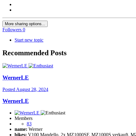
More sharing options...
Followers
0
Start new topic
Recommended Posts
WernerLE
Posted
August 28, 2024
WernerLE
Members
83
name:
Werner
bikes:
V100 Mandello, 2x MZ1000SF, MZ1000S verkauft, MZ