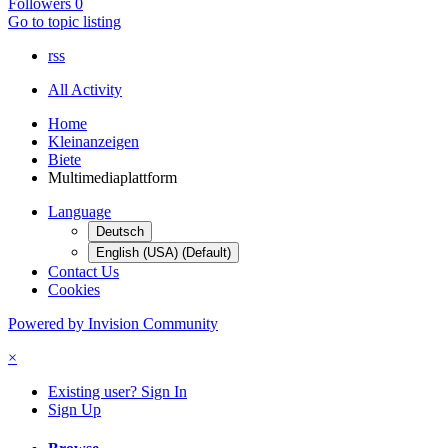
Followers
0
Go to topic listing
rss
All Activity
Home
Kleinanzeigen
Biete
Multimediaplattform
Language
Deutsch
English (USA) (Default)
Contact Us
Cookies
Powered by Invision Community
×
Existing user? Sign In
Sign Up