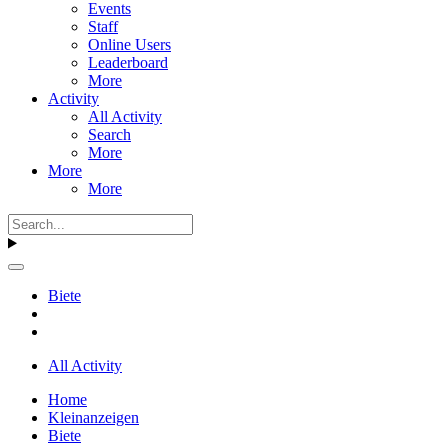
Events
Staff
Online Users
Leaderboard
More
Activity
All Activity
Search
More
More
More
Biete
All Activity
Home
Kleinanzeigen
Biete