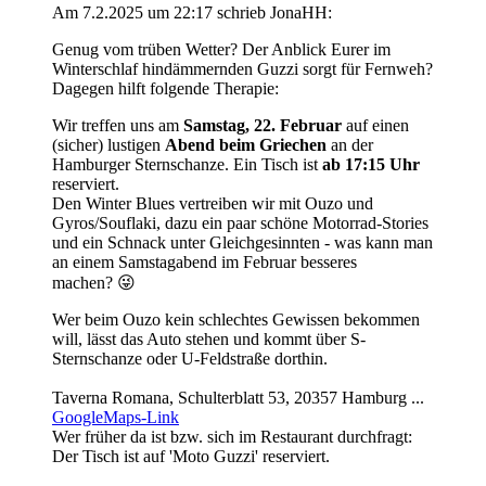
Am 7.2.2025 um 22:17 schrieb JonaHH:
Genug vom trüben Wetter? Der Anblick Eurer im
Winterschlaf hindämmernden Guzzi sorgt für Fernweh?
Dagegen hilft folgende Therapie:
Wir treffen uns am
Samstag, 22. Februar
auf einen
(sicher) lustigen
Abend beim Griechen
an der
Hamburger Sternschanze. Ein Tisch ist
ab 17:15 Uhr
reserviert.
Den Winter Blues vertreiben wir mit Ouzo und
Gyros/Souflaki, dazu ein paar schöne Motorrad-Stories
und ein Schnack unter Gleichgesinnten - was kann man
an einem Samstagabend im Februar besseres
machen?
😜
Wer beim Ouzo kein schlechtes Gewissen bekommen
will, lässt das Auto stehen und kommt über S-
Sternschanze oder U-Feldstraße dorthin.
Taverna Romana, Schulterblatt 53, 20357 Hamburg ...
GoogleMaps-Link
Wer früher da ist bzw. sich im Restaurant durchfragt:
Der Tisch ist auf 'Moto Guzzi' reserviert.