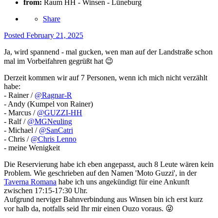
from:
Raum HH - Winsen - Lüneburg
Share
Posted
February 21, 2025
Ja, wird spannend - mal gucken, wen man auf der Landstraße schon
mal im Vorbeifahren gegrüßt hat
😉
Derzeit kommen wir auf 7 Personen, wenn ich mich nicht verzählt
habe:
- Rainer /
@Ragnar-R
- Andy (Kumpel von Rainer)
- Marcus /
@GUZZI-HH
- Ralf /
@MGNeuling
- Michael /
@SanCatri
- Chris /
@Chris Lenno
- meine Wenigkeit
Die Reservierung habe ich eben angepasst, auch 8 Leute wären kein
Problem. Wie geschrieben auf den Namen 'Moto Guzzi', in der
Taverna Romana
habe ich uns angekündigt für eine Ankunft
zwischen 17:15-17:30 Uhr.
Aufgrund nerviger Bahnverbindung aus Winsen bin ich erst kurz
vor halb da, notfalls seid Ihr mir einen Ouzo voraus.
😜