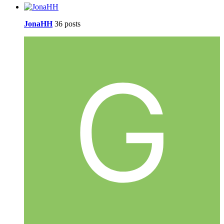
JonaHH
36 posts