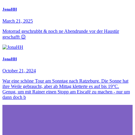
JonaHH
March 21, 2025
Motorrad geschrubbt & noch ne Abendrunde vor der Haustür
geschafft 😉
JonaHH
October 21, 2024
War eine schöne Tour am Sonntag nach Ratzeburg. Die Sonne hat
ihre Weile gebraucht, aber ab Mittag kletterte es auf bis 19°C.
Genug, um mit Rainer einen Stopp am Eiscafé zu machen - nur um
dann doch b