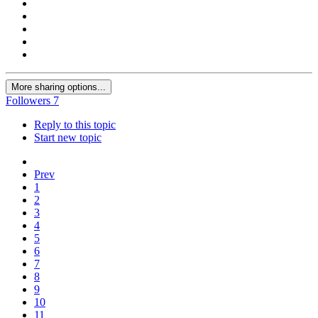
More sharing options...
Followers
7
Reply to this topic
Start new topic
Prev
1
2
3
4
5
6
7
8
9
10
11