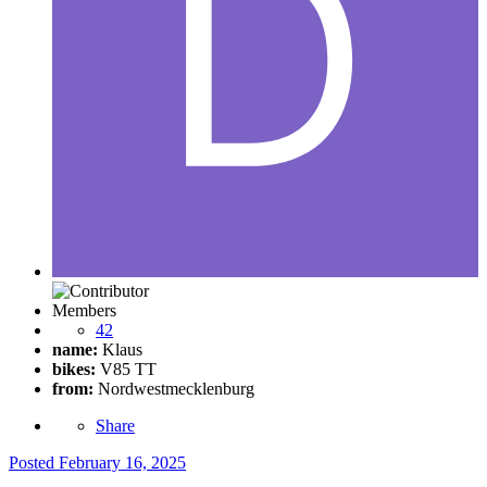
Members
42
name:
Klaus
bikes:
V85 TT
from:
Nordwestmecklenburg
Share
Posted
February 16, 2025