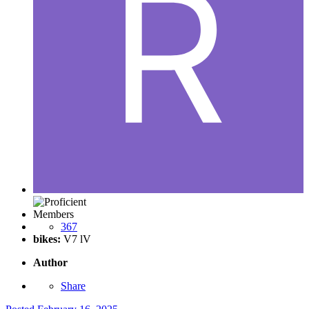
Members
367
bikes:
V7 lV
Author
Share