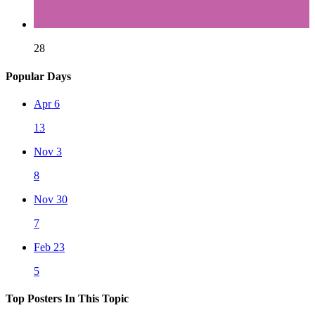
28
Popular Days
Apr 6
13
Nov 3
8
Nov 30
7
Feb 23
5
Top Posters In This Topic