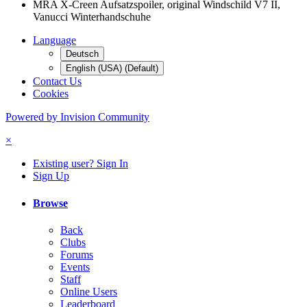
MRA X-Creen Aufsatzspoiler, original Windschild V7 II,
Vanucci Winterhandschuhe
Language
Deutsch
English (USA) (Default)
Contact Us
Cookies
Powered by Invision Community
×
Existing user? Sign In
Sign Up
Browse
Back
Clubs
Forums
Events
Staff
Online Users
Leaderboard