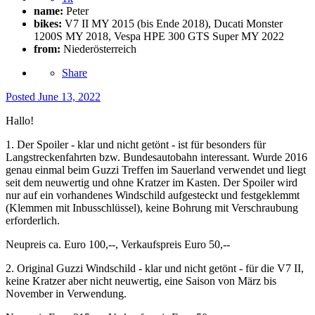
name:
Peter
bikes:
V7 II MY 2015 (bis Ende 2018), Ducati Monster
1200S MY 2018, Vespa HPE 300 GTS Super MY 2022
from:
Niederösterreich
Share
Posted
June 13, 2022
Hallo!
1. Der Spoiler - klar und nicht getönt - ist für besonders für
Langstreckenfahrten bzw. Bundesautobahn interessant. Wurde 2016
genau einmal beim Guzzi Treffen im Sauerland verwendet und liegt
seit dem neuwertig und ohne Kratzer im Kasten. Der Spoiler wird
nur auf ein vorhandenes Windschild aufgesteckt und festgeklemmt
(Klemmen mit Inbusschlüssel), keine Bohrung mit Verschraubung
erforderlich.
Neupreis ca. Euro 100,--, Verkaufspreis Euro 50,--
2. Original Guzzi Windschild - klar und nicht getönt - für die V7 II,
keine Kratzer aber nicht neuwertig, eine Saison von März bis
November in Verwendung.