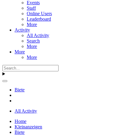
Events
Staff
Online Users
Leaderboard
More
Activity
All Activity
Search
More
More
More
Biete
All Activity
Home
Kleinanzeigen
Biete