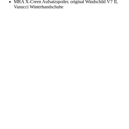
MRA X-Creen Aufsatzspoiler, original Windschild V7 II,
Vanucci Winterhandschuhe