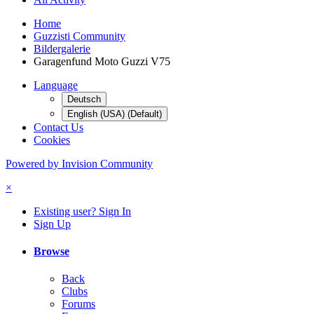
Home
Guzzisti Community
Bildergalerie
Garagenfund Moto Guzzi V75
Language
Deutsch
English (USA) (Default)
Contact Us
Cookies
Powered by Invision Community
×
Existing user? Sign In
Sign Up
Browse
Back
Clubs
Forums