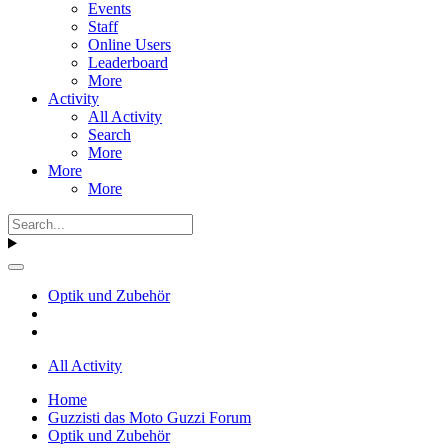
Events
Staff
Online Users
Leaderboard
More
Activity
All Activity
Search
More
More
More
Optik und Zubehör
All Activity
Home
Guzzisti das Moto Guzzi Forum
Optik und Zubehör