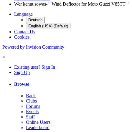
Wer kennt sowas-""Wind Deflector for Moto Guzzi V85TT""
Language
Deutsch
English (USA) (Default)
Contact Us
Cookies
Powered by Invision Community
×
Existing user? Sign In
Sign Up
Browse
Back
Clubs
Forums
Events
Staff
Online Users
Leaderboard