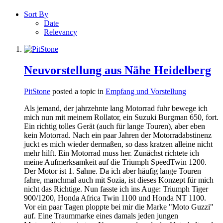
Sort By
Date
Relevancy
Neuvorstellung aus Nähe Heidelberg
PitStone
posted a topic in
Empfang und Vorstellung
Als jemand, der jahrzehnte lang Motorrad fuhr bewege ich
mich nun mit meinem Rollator, ein Suzuki Burgman 650, fort.
Ein richtig tolles Gerät (auch für lange Touren), aber eben
kein Motorrad. Nach ein paar Jahren der Motorradabstinenz
juckt es mich wieder dermaßen, so dass kratzen alleine nicht
mehr hilft. Ein Motorrad muss her. Zunächst richtete ich
meine Aufmerksamkeit auf die Triumph SpeedTwin 1200.
Der Motor ist 1. Sahne. Da ich aber häufig lange Touren
fahre, manchmal auch mit Sozia, ist dieses Konzept für mich
nicht das Richtige. Nun fasste ich ins Auge: Triumph Tiger
900/1200, Honda Africa Twin 1100 und Honda NT 1100.
Vor ein paar Tagen ploppte bei mir die Marke "Moto Guzzi"
auf. Eine Traummarke eines damals jeden jungen