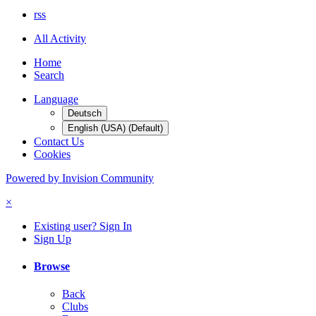
rss
All Activity
Home
Search
Language
Deutsch
English (USA) (Default)
Contact Us
Cookies
Powered by Invision Community
×
Existing user? Sign In
Sign Up
Browse
Back
Clubs