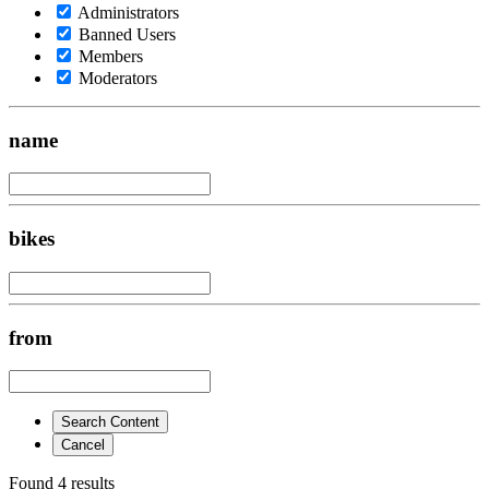
Administrators
Banned Users
Members
Moderators
name
bikes
from
Search Content
Cancel
Found 4 results