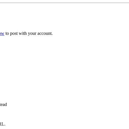
now
to post with your account.
tead
RL.