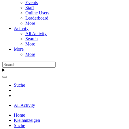
Events
Staff
Online Users
Leaderboard
More
Activity
All Activity
Search
More
More
More
Suche
All Activity
Home
Kleinanzeigen
Suche