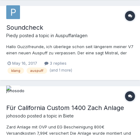
Soundcheck
Piedy
posted a topic in
Auspuffanlagen
Hallo Guzzifreunde, ich überlege schon seit längerem meiner V7
einen neuen Auspuff zu verpassen. Der eine sagt Mistral, der
andere sagt Zard, wieder einer sagt Agostini, Penzl war auch in
May 16, 2017
3 replies
Gespräch oder doch Lafranconi? Im Internet ist es sehr schwer
(and 1 more)
klang
auspuff
sich eine Meinung zu bilden, da bei den meisten Videos die DB-
Killer entfernt wurden und im besten Fall ist die Aufnahme auch
noch aus der Tiefgarage. Natürlich ist ein Video nicht die
optimale Lösung zur Meinungsfindung aber ein Versuch ist es
wert, so unverfälschte Videos zu erhalten. Bekommen wir es
hier hin, dass jeder der keinen serienmäßigen Auspuff an seiner
Für California Custom 1400 Zach Anlage
Maschine hat, ein Video einstellt (mit ein paar Eckdaten) um
einen einigermaßen ordentlichen Vergleich zu schaffen?
johosodo
posted a topic in
Biete
Zard Anlage mit OVP und EG Bescheinigung 800€
Versandkosten 7,99€ versichert Die Anlage wurde montiert und
kurze Zeit, ohne Salz, gefahren. Keine Beulen oder ähnliches.