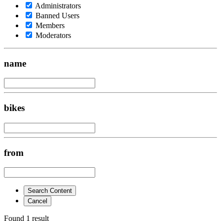
Administrators
Banned Users
Members
Moderators
name
bikes
from
Search Content
Cancel
Found 1 result