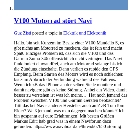
V100 Motorrad stört Navi
Guz Zisti
posted a topic in
Elektrik und Elektronik
Hallo, bin seit Kurzem im Besitz einer V100 Mandello S, es
gibt nichts am Motorrad zu meckern, das ist fein und macht
Spaß. Einziges Problem ist, das sich die V100 und das
Garmin Zumo 346 offensichtlich nicht vertragen. Das Navi
funktioniert einwandfrei, auch am Motorrad solange bis ich
die Zündung einschalte. Dann verliert es rapide den GPS
Empfang. Beim Starten des Motors wird es noch schlechter,
bis zum Abbruch der Verbindung während des Fahrens.
Wenn ich zB das IPhone an der selben Stelle montiere und
damit navigiere gibt es keine Störung. Anbei ein Video, damit
besser zu verstehen ist was ich meine…. Hat noch jemand das
Problem zwischen V100 und Garmin Geräten beobachtet?
Tritt das bei Navis anderer Hersteller auch auf? zB TomTom
Rider? Weiß jemand, was man dagegen machen könnte? Ich
bin gespannt auf eure Erfahrungen! Mit besten Grüßen
Markus Edit: hab grad was in einem Naviforum dazu
gefunden: https://www.naviboard.de/thread/67650-störung-