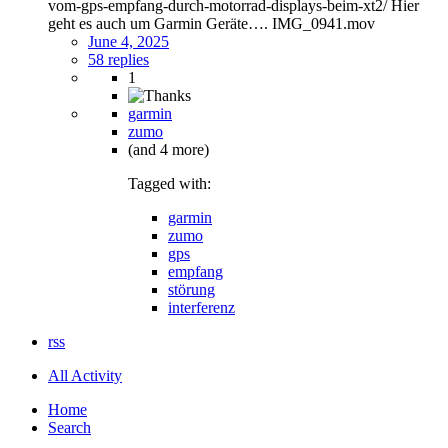
vom-gps-empfang-durch-motorrad-displays-beim-xt2/ Hier
geht es auch um Garmin Geräte…. IMG_0941.mov
June 4, 2025
58 replies
1
garmin
zumo
(and 4 more)
Tagged with:
garmin
zumo
gps
empfang
störung
interferenz
rss
All Activity
Home
Search