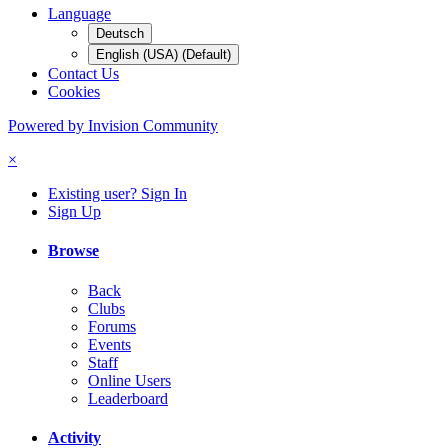
Language
Deutsch
English (USA) (Default)
Contact Us
Cookies
Powered by Invision Community
×
Existing user? Sign In
Sign Up
Browse
Back
Clubs
Forums
Events
Staff
Online Users
Leaderboard
Activity