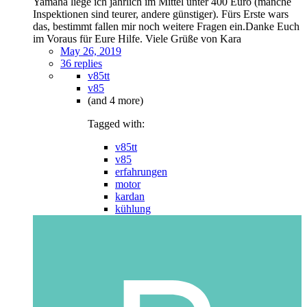
Yamaha liege ich jährlich im Mittel unter 400 Euro (manche
Inspektionen sind teurer, andere günstiger). Fürs Erste wars
das, bestimmt fallen mir noch weitere Fragen ein.Danke Euch
im Voraus für Eure Hilfe. Viele Grüße von Kara
May 26, 2019
36 replies
v85tt
v85
(and 4 more)
Tagged with:
v85tt
v85
erfahrungen
motor
kardan
kühlung