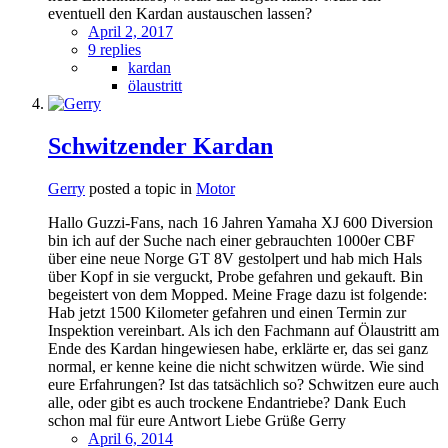
eventuell den Kardan austauschen lassen?
April 2, 2017
9 replies
kardan
ölaustritt
Schwitzender Kardan
Gerry
posted a topic in
Motor
Hallo Guzzi-Fans, nach 16 Jahren Yamaha XJ 600 Diversion
bin ich auf der Suche nach einer gebrauchten 1000er CBF
über eine neue Norge GT 8V gestolpert und hab mich Hals
über Kopf in sie verguckt, Probe gefahren und gekauft. Bin
begeistert von dem Mopped. Meine Frage dazu ist folgende:
Hab jetzt 1500 Kilometer gefahren und einen Termin zur
Inspektion vereinbart. Als ich den Fachmann auf Ölaustritt am
Ende des Kardan hingewiesen habe, erklärte er, das sei ganz
normal, er kenne keine die nicht schwitzen würde. Wie sind
eure Erfahrungen? Ist das tatsächlich so? Schwitzen eure auch
alle, oder gibt es auch trockene Endantriebe? Dank Euch
schon mal für eure Antwort Liebe Grüße Gerry
April 6, 2014