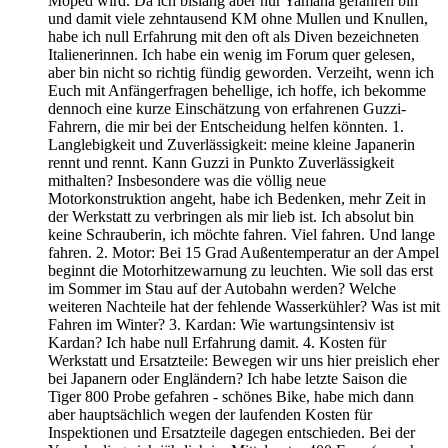
Moped wird. Da ich bislang aber nur Yamaha gefahren bin
und damit viele zehntausend KM ohne Mullen und Knullen,
habe ich null Erfahrung mit den oft als Diven bezeichneten
Italienerinnen. Ich habe ein wenig im Forum quer gelesen,
aber bin nicht so richtig fündig geworden. Verzeiht, wenn ich
Euch mit Anfängerfragen behellige, ich hoffe, ich bekomme
dennoch eine kurze Einschätzung von erfahrenen Guzzi-
Fahrern, die mir bei der Entscheidung helfen könnten. 1.
Langlebigkeit und Zuverlässigkeit: meine kleine Japanerin
rennt und rennt. Kann Guzzi in Punkto Zuverlässigkeit
mithalten? Insbesondere was die völlig neue
Motorkonstruktion angeht, habe ich Bedenken, mehr Zeit in
der Werkstatt zu verbringen als mir lieb ist. Ich absolut bin
keine Schrauberin, ich möchte fahren. Viel fahren. Und lange
fahren. 2. Motor: Bei 15 Grad Außentemperatur an der Ampel
beginnt die Motorhitzewarnung zu leuchten. Wie soll das erst
im Sommer im Stau auf der Autobahn werden? Welche
weiteren Nachteile hat der fehlende Wasserkühler? Was ist mit
Fahren im Winter? 3. Kardan: Wie wartungsintensiv ist
Kardan? Ich habe null Erfahrung damit. 4. Kosten für
Werkstatt und Ersatzteile: Bewegen wir uns hier preislich eher
bei Japanern oder Engländern? Ich habe letzte Saison die
Tiger 800 Probe gefahren - schönes Bike, habe mich dann
aber hauptsächlich wegen der laufenden Kosten für
Inspektionen und Ersatzteile dagegen entschieden. Bei der