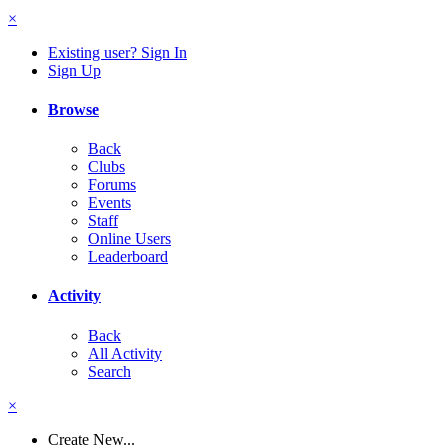
×
Existing user? Sign In
Sign Up
Browse
Back
Clubs
Forums
Events
Staff
Online Users
Leaderboard
Activity
Back
All Activity
Search
×
Create New...