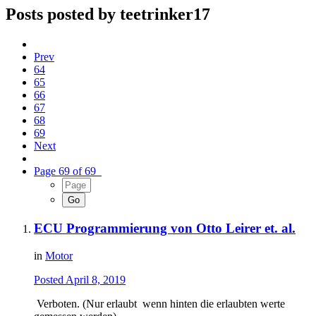
Posts posted by teetrinker17
Prev
64
65
66
67
68
69
Next
Page 69 of 69
ECU Programmierung von Otto Leirer et. al.
in
Motor
Posted
April 8, 2019
Verboten. (Nur erlaubt wenn hinten die erlaubten werte