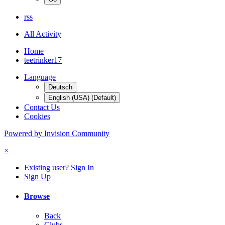
rss
All Activity
Home
teetrinker17
Language
Deutsch
English (USA) (Default)
Contact Us
Cookies
Powered by Invision Community
×
Existing user? Sign In
Sign Up
Browse
Back
Clubs