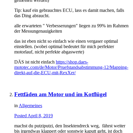
gemessen werden)
Tip: kauf ein gebrauchtes ECU, lass es damit machen, falls
das Ding abraucht.
alle erwarteten " Verbesserungen" liegen zu 99% im Rahmen
der Messungenauigkeiten
das ist eben nicht so einfach wie einen vergaser optimal
einstellen. (wobei optimal bedeutet für mich perfekter
motorlauf, nicht perfekte abgaswerte)
DÄS ist nicht einfach
https://shop.daes-
mototec.com/de/Motor/Pruefstandsabstimmung-12/Mapping-
direkt-auf-die-ECU-mit-RexXer/
Fettfäden am Motor und im Kotflügel
in
Allgemeines
Posted
April 8, 2019
machst du putziputzi, den Insektendreck weg, fährst weiter
bis irgendwas klappert oder sonstwie kaputt geht, ist doch