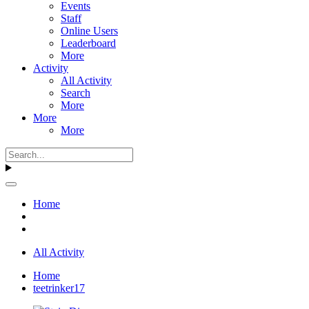
Events
Staff
Online Users
Leaderboard
More
Activity
All Activity
Search
More
More
More
Home
All Activity
Home
teetrinker17