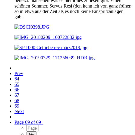
beheizt. mal sehen was es hier tolles zu lesen gibt. Einen
schönen Sommer. Servus Resi (den kenn ich von ganz früher,
so in etwa aus der Zeit als es noch keine Einspritzanlagen
gab.
Prev
64
65
66
67
68
69
Next
Page 69 of 69