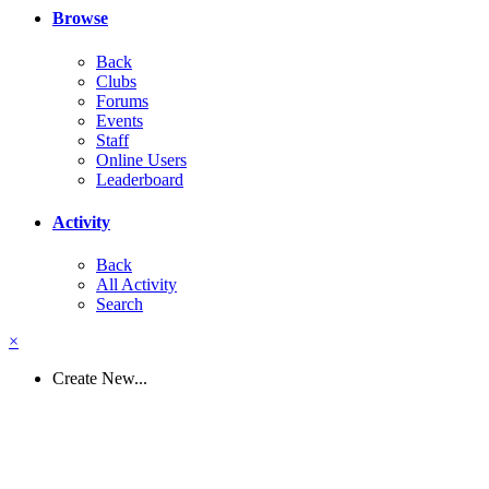
Browse
Back
Clubs
Forums
Events
Staff
Online Users
Leaderboard
Activity
Back
All Activity
Search
×
Create New...