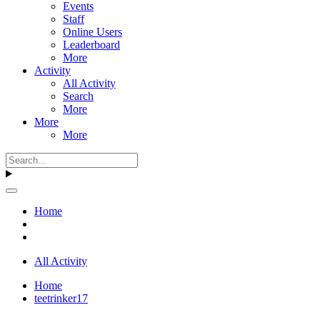
Events
Staff
Online Users
Leaderboard
More
Activity
All Activity
Search
More
More
More
Home
All Activity
Home
teetrinker17