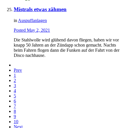
Mistrals etwas zähmen
in
Auspuffanlagen
Posted
May 2, 2021
Die Stahlwolle wird glühend davon fliegen, haben wir vor
knapp 50 Jahren an der Zündapp schon gemacht. Nachts
beim Fahren flogen dann die Funken auf der Fahrt von der
Disco nachhause.
Prev
1
2
3
4
5
6
7
8
9
10
Next