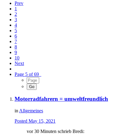
Prev
1
2
3
4
5
6
7
8
9
10
Next
Page 5 of 69
Motorradfahrern = umweltfreundlich
in
Allgemeines
Posted
May 15, 2021
vor 30 Minuten schrieb Bredi: