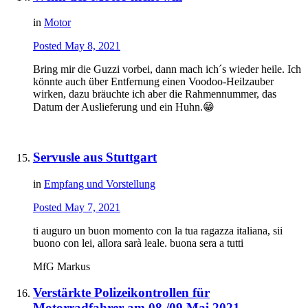
in
Motor
Posted
May 8, 2021
Bring mir die Guzzi vorbei, dann mach ich´s wieder heile. Ich
könnte auch über Entfernung einen Voodoo-Heilzauber
wirken, dazu bräuchte ich aber die Rahmennummer, das
Datum der Auslieferung und ein Huhn.
😁
Servusle aus Stuttgart
in
Empfang und Vorstellung
Posted
May 7, 2021
ti auguro un buon momento con la tua ragazza italiana, sii
buono con lei, allora sarà leale. buona sera a tutti
MfG Markus
Verstärkte Polizeikontrollen für
Motorradfahrer am 08./09.Mai 2021