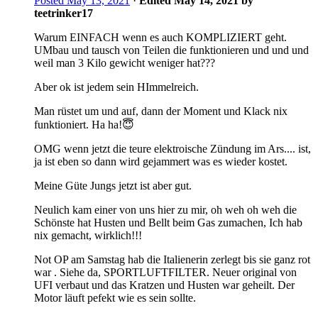
Posted
May 13, 2021
·
Edited
May 14, 2021
by
teetrinker17
Warum EINFACH wenn es auch KOMPLIZIERT geht.
UMbau und tausch von Teilen die funktionieren und und und
weil man 3 Kilo gewicht weniger hat???
Aber ok ist jedem sein HImmelreich.
Man rüstet um und auf, dann der Moment und Klack nix
funktioniert. Ha ha!
😇
OMG wenn jetzt die teure elektroische Zündung im Ars.... ist,
ja ist eben so dann wird gejammert was es wieder kostet.
Meine Güte Jungs jetzt ist aber gut.
Neulich kam einer von uns hier zu mir, oh weh oh weh die
Schönste hat Husten und Bellt beim Gas zumachen, Ich hab
nix gemacht, wirklich!!!
Not OP am Samstag hab die Italienerin zerlegt bis sie ganz rot
war . Siehe da, SPORTLUFTFILTER. Neuer original von
UFI verbaut und das Kratzen und Husten war geheilt. Der
Motor läuft pefekt wie es sein sollte.