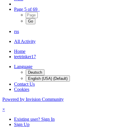
Page 5 of 69
rss
All Activity
Home
teetrinker17
Language
Deutsch
English (USA) (Default)
Contact Us
Cookies
Powered by Invision Community
×
Existing user? Sign In
Sign Up