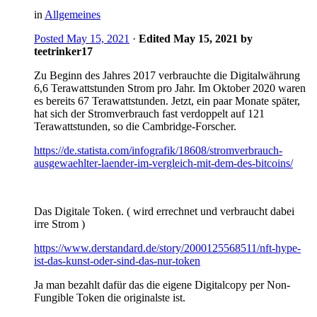
in
Allgemeines
Posted
May 15, 2021
·
Edited
May 15, 2021
by
teetrinker17
Zu Beginn des Jahres 2017 verbrauchte die Digitalwährung
6,6 Terawattstunden Strom pro Jahr. Im Oktober 2020 waren
es bereits 67 Terawattstunden. Jetzt, ein paar Monate später,
hat sich der Stromverbrauch fast verdoppelt auf 121
Terawattstunden, so die Cambridge-Forscher.
https://de.statista.com/infografik/18608/stromverbrauch-
ausgewaehlter-laender-im-vergleich-mit-dem-des-bitcoins/
Das Digitale Token. ( wird errechnet und verbraucht dabei
irre Strom )
https://www.derstandard.de/story/2000125568511/nft-hype-
ist-das-kunst-oder-sind-das-nur-token
Ja man bezahlt dafür das die eigene Digitalcopy per Non-
Fungible Token die originalste ist.